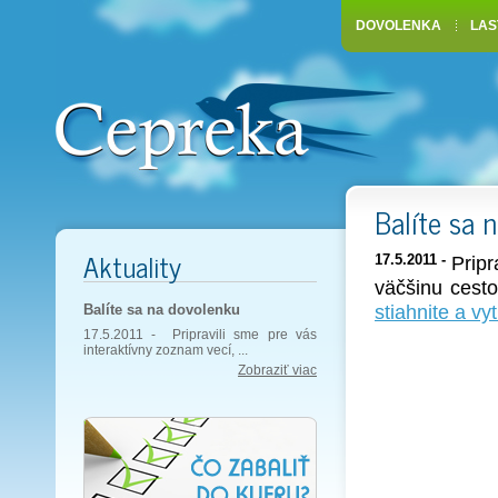
DOVOLENKA
LAS
Balíte sa 
Aktuality
17.5.2011 -
Pripr
väčšinu cesto
stiahnite a vyt
Balíte sa na dovolenku
17.5.2011 -
Pripravili sme pre vás
interaktívny zoznam vecí, ...
Zobraziť viac