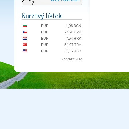
Kurzový lístok
EUR
1,96 BGN
EUR
24,20 CZK
EUR
7,54 HRK
EUR
54,97 TRY
EUR
1,16 USD
Zobraziť viac
Copyright © 2026 CA Cepreka s.r.o., tel: 032-7710416, e-mail:
cepr