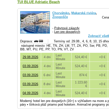
TUI BLUE Adriatic Beach
Chorvátsko
,
Makarská riviéra
,
Živogošče
Cena
-
Pobytové zájazdy
-
Len pre dospelých
Zobraziť všet
Doprava:
Termíny od: 29.08., 4, 6, 8, 10, 15 dňo
nástupné miesto: HE, TN, ZH, LM, TT, ZA, PO, Ser, PB, PD,
BB, MT, PU, PE, PP, TO, PN, VT, ZV
Last
29.08.2026
4 dni
524,40 €
+0 €
Minute
Last
03.09.2026
4 dni
524,40 €
+0 €
Minute
Last
03.09.2026
6 dní
874 €
+0 €
Minute
Last
1 223,60
03.09.2026
8 dní
+0 €
Minute
€
Last
04.09.2026
4 dni
524,40 €
+0 €
Minute
Moderný hotel len pre dospelých (16+) s výhľadom na more a p
páry • štrková pláž priamo pod hotelom. Animačné programy p