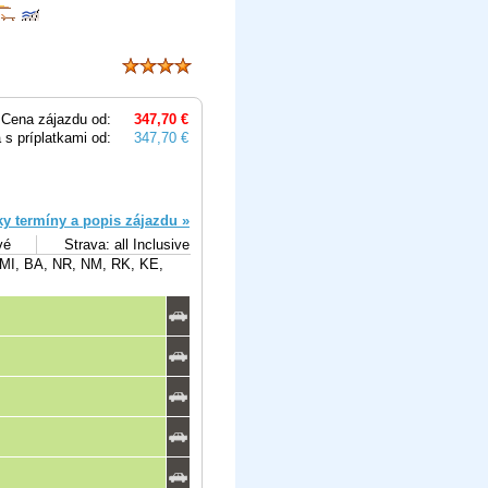
Cena zájazdu od:
347,70 €
 s príplatkami od:
347,70 €
ky termíny a popis zájazdu »
vé
Strava: all Inclusive
 MI, BA, NR, NM, RK, KE,