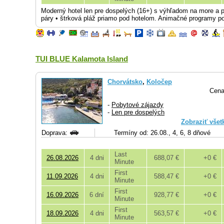
Moderný hotel len pre dospelých (16+) s výhľadom na more a p
páry • štrková pláž priamo pod hotelom. Animačné programy p
TUI BLUE Kalamota Island
Chorvátsko
,
Koločep
Cena
-
Pobytové zájazdy
-
Len pre dospelých
Zobraziť všet
Doprava:
Termíny od: 26.08., 4, 6, 8 dňové
Last
26.08.2026
4 dni
688,07 €
+0 €
Minute
First
11.09.2026
4 dni
588,47 €
+0 €
Minute
First
16.09.2026
6 dní
928,77 €
+0 €
Minute
First
18.09.2026
4 dni
563,57 €
+0 €
Minute