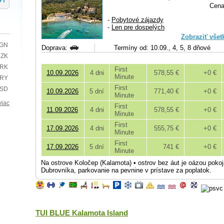
Cena
-
Pobytové zájazdy
-
Len pre dospelých
Zobraziť všet
BGN
Doprava:
Termíny od: 10.09., 4, 5, 8 dňové
CZK
HRK
First
10.09.2026
4 dni
578,55 €
+0 €
Minute
TRY
First
USD
10.09.2026
5 dní
771,40 €
+0 €
Minute
viac
First
11.09.2026
4 dni
578,55 €
+0 €
Minute
First
17.09.2026
4 dni
555,75 €
+0 €
Minute
First
17.09.2026
5 dní
741 €
+0 €
Minute
Na ostrove Koločep (Kalamota) • ostrov bez áut je oázou pokoj
Dubrovníka, parkovanie na pevnine v prístave za poplatok.
TUI BLUE Kalamota Island