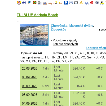
TUI BLUE Adriatic Beach
Chorvátsko
,
Makarská riviéra
,
Živogošče
Cena
-
Pobytové zájazdy
-
Len pre dospelých
Zobraziť všet
Doprava:
Termíny od: 29.08., 4, 6, 8, 10, 15 dňo
nástupné miesto: HE, TN, ZH, LM, TT, ZA, PO, Ser, PB, PD,
BB, MT, PU, PE, PP, TO, PN, VT, ZV
Last
29.08.2026
4 dni
524,40 €
+0 €
Minute
Last
03.09.2026
4 dni
524,40 €
+0 €
Minute
Last
03.09.2026
6 dní
874 €
+0 €
Minute
Last
1 223,60
03.09.2026
8 dní
+0 €
Minute
€
Last
04.09.2026
4 dni
524,40 €
+0 €
Minute