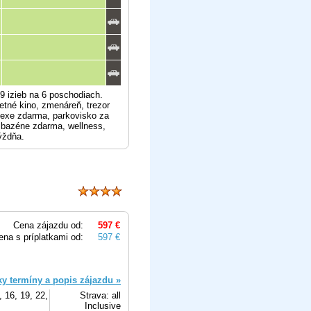
9 izieb na 6 poschodiach.
 letné kino, zmenáreň, trezor
lexe zdarma, parkovisko za
i bazéne zdarma, wellness,
ýždňa.
Cena zájazdu od:
597 €
ena s príplatkami od:
597 €
ky termíny a popis zájazdu »
, 16, 19, 22,
Strava: all
Inclusive