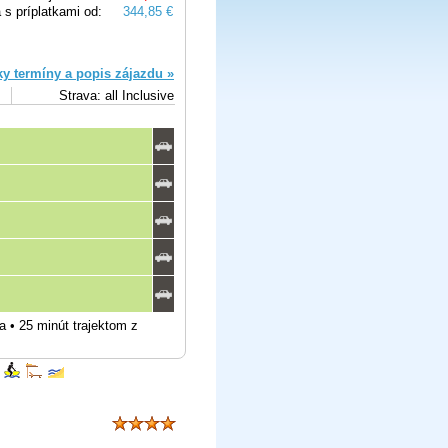
 s príplatkami od:
344,85 €
ky termíny a popis zájazdu »
Strava: all Inclusive
a • 25 minút trajektom z