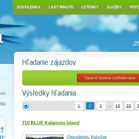
DOVOLENKA
LAST MINUTE
LETENKY
SLUŽBY
FOT
Hľadanie zájazdov
Výsledky hľadania
vás
viac
1
2
3
...
10
20
TUI BLUE Kalamota Island
Chorvátsko
,
Koločep