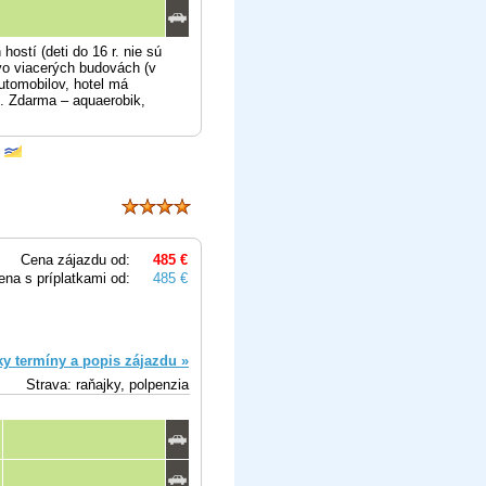
ostí (deti do 16 r. nie sú
vo viacerých budovách (v
utomobilov, hotel má
. Zdarma – aquaerobik,
Cena zájazdu od:
485 €
ena s príplatkami od:
485 €
ky termíny a popis zájazdu »
Strava: raňajky, polpenzia