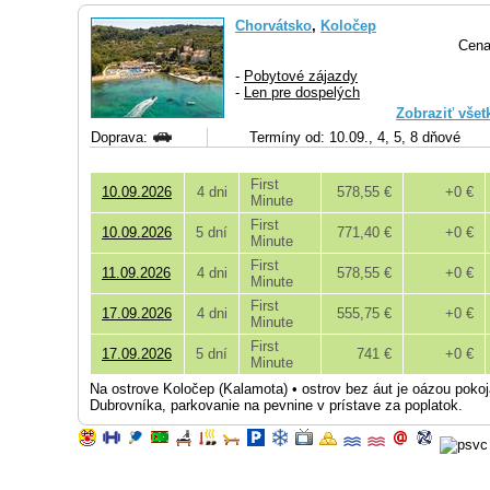
Chorvátsko
,
Koločep
Cena
-
Pobytové zájazdy
-
Len pre dospelých
Zobraziť všet
Doprava:
Termíny od: 10.09., 4, 5, 8 dňové
First
10.09.2026
4 dni
578,55 €
+0 €
Minute
First
10.09.2026
5 dní
771,40 €
+0 €
Minute
First
11.09.2026
4 dni
578,55 €
+0 €
Minute
First
17.09.2026
4 dni
555,75 €
+0 €
Minute
First
17.09.2026
5 dní
741 €
+0 €
Minute
Na ostrove Koločep (Kalamota) • ostrov bez áut je oázou pokoj
Dubrovníka, parkovanie na pevnine v prístave za poplatok.