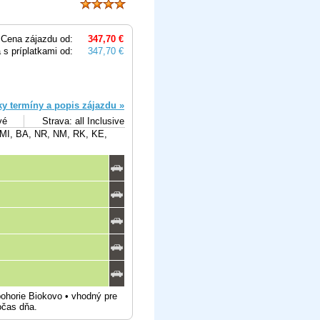
Cena zájazdu od:
347,70 €
 s príplatkami od:
347,70 €
ky termíny a popis zájazdu »
vé
Strava: all Inclusive
 MI, BA, NR, NM, RK, KE,
ohorie Biokovo • vhodný pre
očas dňa.