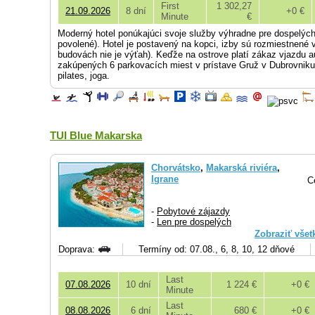
First
1 302,27
21.09.2026
8 dní
+0 €
Minute
€
Moderný hotel ponúkajúci svoje služby výhradne pre dospelých h
povolené). Hotel je postavený na kopci, izby sú rozmiestnené 
budovách nie je výťah). Keďže na ostrove platí zákaz vjazdu a
zakúpených 6 parkovacích miest v prístave Gruž v Dubrovniku
pilates, joga.
TUI Blue Makarska
Chorvátsko
,
Makarská riviéra
,
Igrane
C
-
Pobytové zájazdy
-
Len pre dospelých
Zobraziť všet
Doprava:
Termíny od: 07.08., 6, 8, 10, 12 dňové
Last
07.08.2026
10 dní
1 224 €
+0 €
Minute
Last
08.08.2026
6 dní
680 €
+0 €