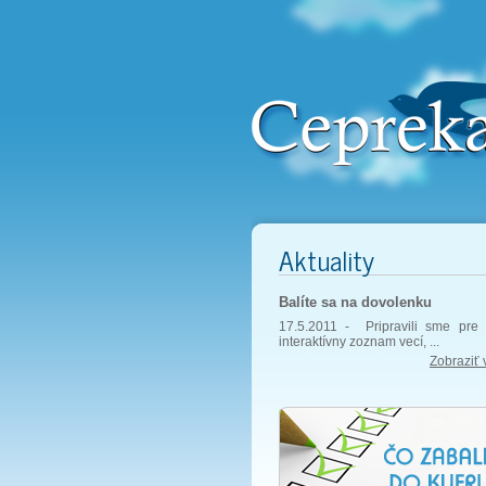
Aktuality
Balíte sa na dovolenku
17.5.2011 -
Pripravili sme pre 
interaktívny zoznam vecí, ...
Zobraziť 