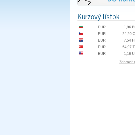
Kurzový lístok
EUR
1,96 
EUR
24,20 
EUR
7,54 
EUR
54,97 
EUR
1,16 
Zobraziť 