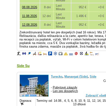
Minute
Last
08.08.2026
8 dní
952 €
+0 €
Minute
Last
11.08.2026
12 dní
1 496 €
+0 €
Minute
Last
12.08.2026
8 dní
952 €
+0 €
Minute
Zrekonštruovaný hotel len pre dospelých (nad 16 rokov). Má 17
Reštaurácia, ďalšia reštaurácia a la carte, aperitív bar, terasa,
na recepcii za poplatok, výťah, Wi-Fi v celom hotelovom komp
poplatok na mieste, cca 5 €. Dva vonkajšie bazény, ležadlá pr
fínska sauna zdarma, masáže za poplatok, živá hudba 6x do t
Side Su
Turecko
,
Manavgat (Side)
,
Side
C
-
Pobytové zájazdy
-
Len pre dospelých
Zobraziť všet
Doprava:
Termíny od: 14.08., 4, 5, 6, 8, 10, 9, 11, 12, 14, 15
13 dňové