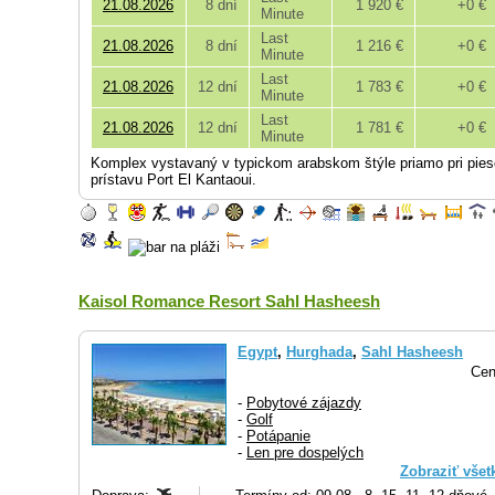
21.08.2026
8 dní
1 920 €
+0 €
Minute
Last
21.08.2026
8 dní
1 216 €
+0 €
Minute
Last
21.08.2026
12 dní
1 783 €
+0 €
Minute
Last
21.08.2026
12 dní
1 781 €
+0 €
Minute
Komplex vystavaný v typickom arabskom štýle priamo pri pies
prístavu Port El Kantaoui.
Kaisol Romance Resort Sahl Hasheesh
Egypt
,
Hurghada
,
Sahl Hasheesh
Cen
-
Pobytové zájazdy
-
Golf
-
Potápanie
-
Len pre dospelých
Zobraziť všet