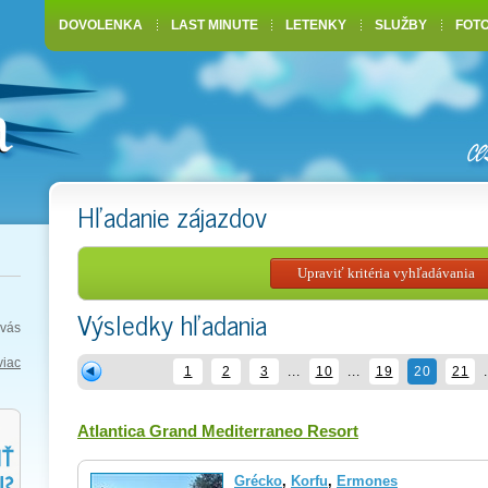
DOVOLENKA
LAST MINUTE
LETENKY
SLUŽBY
FOT
Hľadanie zájazdov
Výsledky hľadania
vás
viac
1
2
3
...
10
...
19
20
21
.
Atlantica Grand Mediterraneo Resort
Grécko
,
Korfu
,
Ermones