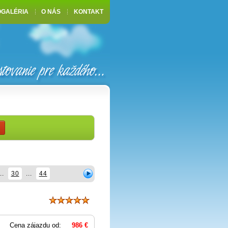
OGALÉRIA
O NÁS
KONTAKT
..
30
...
44
Cena zájazdu od:
986 €