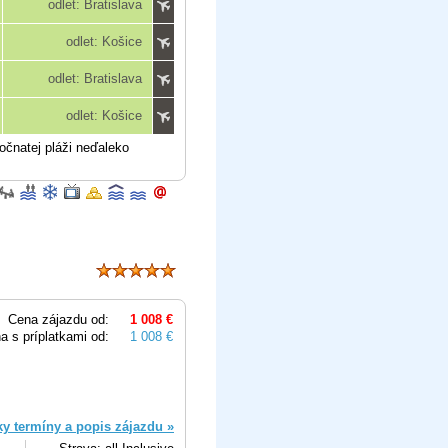
odlet: Bratislava
odlet: Košice
odlet: Bratislava
odlet: Košice
očnatej pláži neďaleko
Cena zájazdu od:
1 008 €
a s príplatkami od:
1 008 €
ky termíny a popis zájazdu »