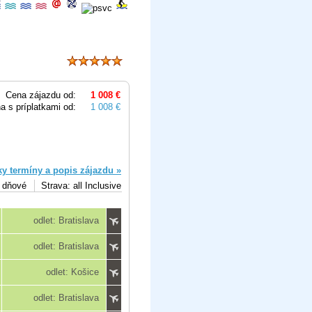
Cena zájazdu od:
1 008 €
a s príplatkami od:
1 008 €
ky termíny a popis zájazdu »
5 dňové
Strava: all Inclusive
odlet: Bratislava
odlet: Bratislava
odlet: Košice
odlet: Bratislava