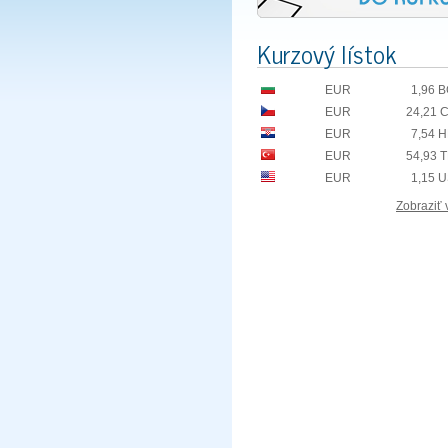
Kurzový lístok
EUR
1,96 
EUR
24,21 
EUR
7,54 
EUR
54,93 
EUR
1,15 
Zobraziť 