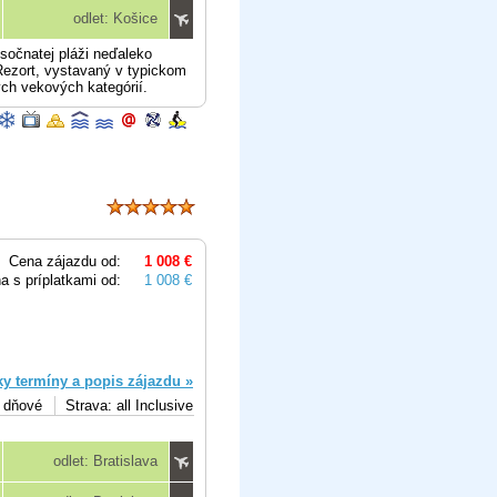
odlet: Košice
esočnatej pláži neďaleko
Rezort, vystavaný v typickom
ých vekových kategórií.
Cena zájazdu od:
1 008 €
a s príplatkami od:
1 008 €
ky termíny a popis zájazdu »
5 dňové
Strava: all Inclusive
odlet: Bratislava