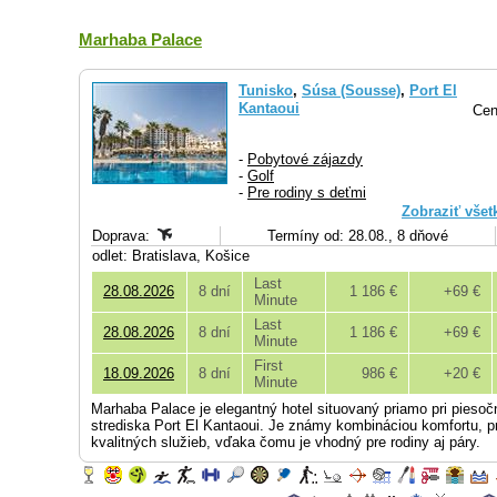
Marhaba Palace
Tunisko
,
Súsa (Sousse)
,
Port El
Kantaoui
Cen
-
Pobytové zájazdy
-
Golf
-
Pre rodiny s deťmi
Zobraziť všet
Doprava:
Termíny od: 28.08., 8 dňové
odlet: Bratislava, Košice
Last
28.08.2026
8 dní
1 186 €
+69 €
Minute
Last
28.08.2026
8 dní
1 186 €
+69 €
Minute
First
18.09.2026
8 dní
986 €
+20 €
Minute
Marhaba Palace je elegantný hotel situovaný priamo pri piesočna
strediska Port El Kantaoui. Je známy kombináciou komfortu, p
kvalitných služieb, vďaka čomu je vhodný pre rodiny aj páry.