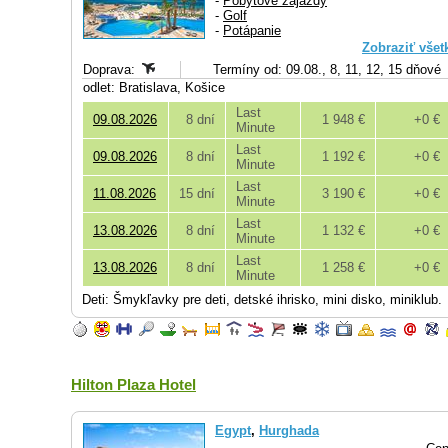
-
Pobytové zájazdy
-
Golf
-
Potápanie
Zobraziť všet
Doprava:
Termíny od: 09.08., 8, 11, 12, 15 dňové
odlet: Bratislava, Košice
Last
09.08.2026
8 dní
1 948 €
+0 €
Minute
Last
09.08.2026
8 dní
1 192 €
+0 €
Minute
Last
11.08.2026
15 dní
3 190 €
+0 €
Minute
Last
13.08.2026
8 dní
1 132 €
+0 €
Minute
Last
13.08.2026
8 dní
1 258 €
+0 €
Minute
Deti: Šmykľavky pre deti, detské ihrisko, mini disko, miniklub.
Hilton Plaza Hotel
Egypt
,
Hurghada