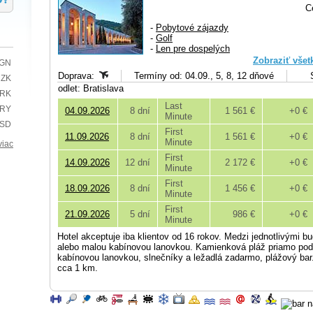
C
-
Pobytové zájazdy
-
Golf
-
Len pre dospelých
Zobraziť všet
BGN
Doprava:
Termíny od: 04.09., 5, 8, 12 dňové
CZK
odlet: Bratislava
HRK
Last
TRY
04.09.2026
8 dní
1 561 €
+0 €
Minute
USD
First
11.09.2026
8 dní
1 561 €
+0 €
Minute
viac
First
14.09.2026
12 dní
2 172 €
+0 €
Minute
First
18.09.2026
8 dní
1 456 €
+0 €
Minute
First
21.09.2026
5 dní
986 €
+0 €
Minute
Hotel akceptuje iba klientov od 16 rokov. Medzi jednotlivými 
alebo malou kabínovou lanovkou. Kamienková pláž priamo pod
kabínovou lanovkou, slnečníky a ležadlá zadarmo, plážový bar.
cca 1 km.