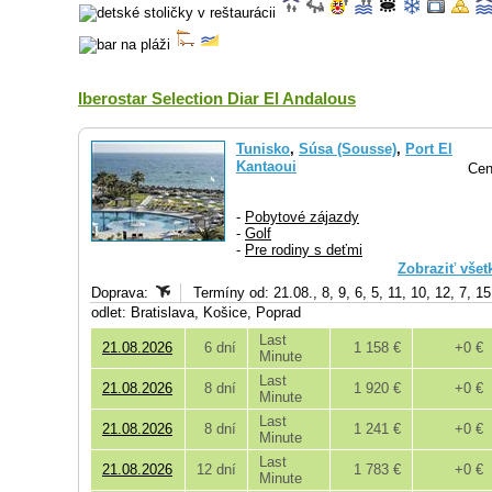
Iberostar Selection Diar El Andalous
Tunisko
,
Súsa (Sousse)
,
Port El
Kantaoui
Cen
-
Pobytové zájazdy
-
Golf
-
Pre rodiny s deťmi
Zobraziť všet
Doprava:
Termíny od: 21.08., 8, 9, 6, 5, 11, 10, 12, 7, 1
odlet: Bratislava, Košice, Poprad
Last
21.08.2026
6 dní
1 158 €
+0 €
Minute
Last
21.08.2026
8 dní
1 920 €
+0 €
Minute
Last
21.08.2026
8 dní
1 241 €
+0 €
Minute
Last
21.08.2026
12 dní
1 783 €
+0 €
Minute