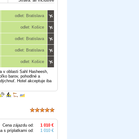
Strava: all Inclusive
odlet: Bratislava
odlet: Košice
odlet: Bratislava
odlet: Bratislava
odlet: Košice
a v oblasti Sahl Hasheesh,
koľko barov, pohodlné a
ddýchnuť. Hotel akceptuje iba
Cena zájazdu od:
1 010 €
a s príplatkami od:
1 010 €