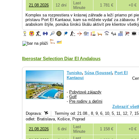
Last
21.08.2026
12 dní
1 781 €
+0 €
Minute
Komplex sa rozprestiera v krásnej záhrade a leží priamo pri pi
prístavu Port El Kantaoui, kam sa môžete vydať za zábavou. 
arabskom štýle, ponúka širokú škálu aktivít pre klientov všetk
Iberostar Selection Diar El Andalous
Tunisko
,
Súsa (Sousse)
,
Port El
Kantaoui
Cen
-
Pobytové zájazdy
-
Golf
-
Pre rodiny s deťmi
Zobraziť všet
Doprava:
Termíny od: 21.08., 8, 9, 6, 10, 5, 11, 12, 7, 1
odlet: Bratislava, Košice, Poprad
Last
21.08.2026
6 dní
1 158 €
+0 €
Minute
Last