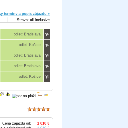
ky termíny a popis zájazdu »
Strava: all Inclusive
odlet: Bratislava
odlet: Košice
odlet: Bratislava
odlet: Bratislava
odlet: Košice
Cena zájazdu od:
1 010 €