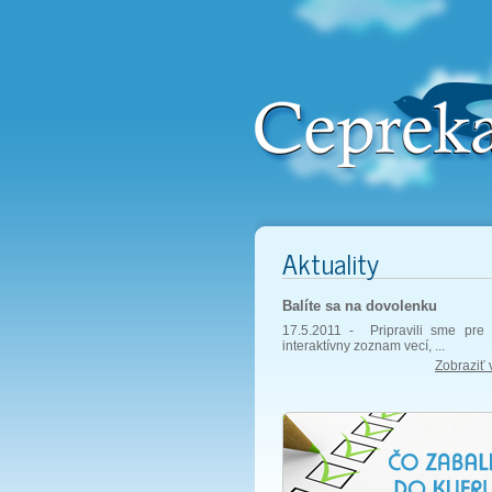
Aktuality
Balíte sa na dovolenku
17.5.2011 -
Pripravili sme pre 
interaktívny zoznam vecí, ...
Zobraziť 