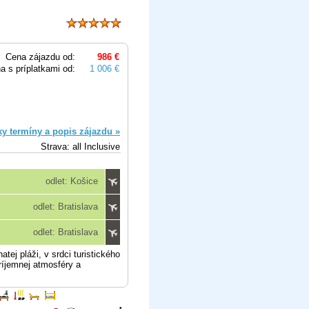
Cena zájazdu od:
986 €
a s príplatkami od:
1 006 €
ky termíny a popis zájazdu »
Strava: all Inclusive
odlet: Košice
odlet: Bratislava
odlet: Bratislava
tej pláži, v srdci turistického
ríjemnej atmosféry a