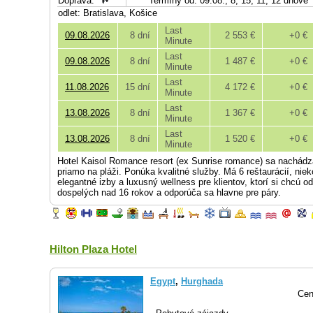
Doprava:
Termíny od: 09.08., 8, 15, 11, 12 dňové
odlet: Bratislava, Košice
Last
09.08.2026
8 dní
2 553 €
+0 €
Minute
Last
09.08.2026
8 dní
1 487 €
+0 €
Minute
Last
11.08.2026
15 dní
4 172 €
+0 €
Minute
Last
13.08.2026
8 dní
1 367 €
+0 €
Minute
Last
13.08.2026
8 dní
1 520 €
+0 €
Minute
Hotel Kaisol Romance resort (ex Sunrise romance) sa nachádz
priamo na pláži. Ponúka kvalitné služby. Má 6 reštaurácií, nie
elegantné izby a luxusný wellness pre klientov, ktorí si chcú o
dospelých nad 16 rokov a odporúča sa hlavne pre páry.
Hilton Plaza Hotel
Egypt
,
Hurghada
Cen