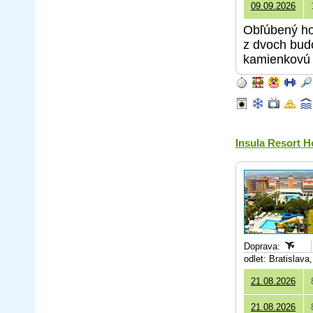
09.09.2026
Obľúbený hot
z dvoch bud
kamienkovú 
Insula Resort H
Doprava:
odlet: Bratislav
21.08.2026
21.08.2026