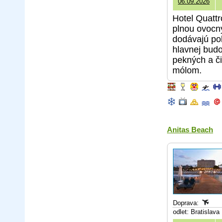
06.09.2026
Hotel Quatt
plnou ovocný
dodávajú po
hlavnej bud
pekných a či
mólom.
Anitas Beach
Doprava:
odlet: Bratislava