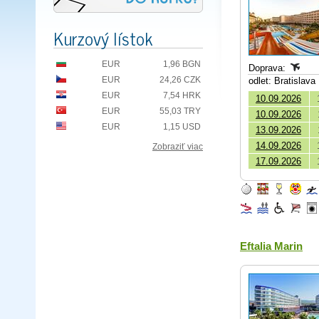
Kurzový lístok
EUR
1,96 BGN
Doprava:
EUR
24,26 CZK
odlet: Bratislava
EUR
7,54 HRK
10.09.2026
EUR
55,03 TRY
10.09.2026
EUR
1,15 USD
13.09.2026
14.09.2026
Zobraziť viac
17.09.2026
Eftalia Marin