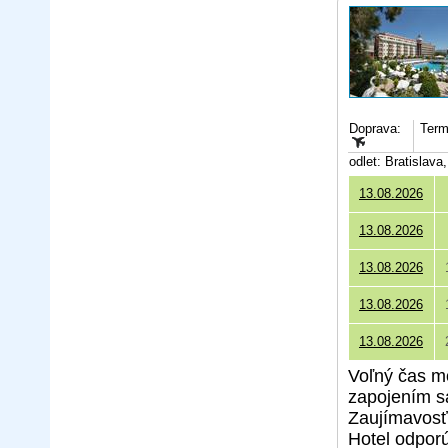
Doprava:
Termí
odlet: Bratislav
13.08.2026
13.08.2026
13.08.2026
13.08.2026
13.08.2026
Voľný čas mô
zapojením s
Zaujímavosťo
Hotel odpor