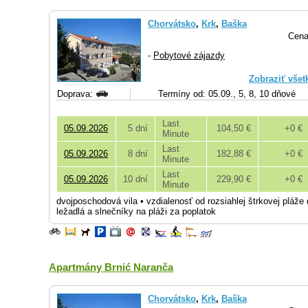
Chorvátsko
,
Krk
,
Baška
Cena
-
Pobytové zájazdy
Zobraziť všet
Doprava:
Termíny od: 05.09., 5, 8, 10 dňové
Last
05.09.2026
5 dní
104,50 €
+0 €
Minute
Last
05.09.2026
8 dní
182,88 €
+0 €
Minute
Last
05.09.2026
10 dní
229,90 €
+0 €
Minute
dvojposchodová vila • vzdialenosť od rozsiahlej štrkovej pláže
ležadlá a slnečníky na pláži za poplatok
Apartmány Brnić Naranča
Chorvátsko
,
Krk
,
Baška