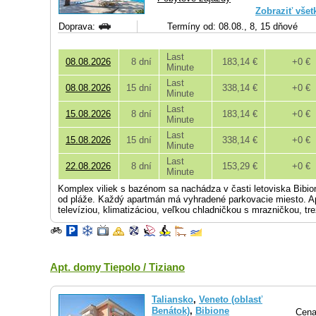
Zobraziť všet
Doprava:
Termíny od: 08.08., 8, 15 dňové
Last
08.08.2026
8 dní
183,14 €
+0 €
Minute
Last
08.08.2026
15 dní
338,14 €
+0 €
Minute
Last
15.08.2026
8 dní
183,14 €
+0 €
Minute
Last
15.08.2026
15 dní
338,14 €
+0 €
Minute
Last
22.08.2026
8 dní
153,29 €
+0 €
Minute
Komplex viliek s bazénom sa nachádza v časti letoviska Bibion
od pláže. Každý apartmán má vyhradené parkovacie miesto. 
televíziou, klimatizáciou, veľkou chladničkou s mrazničkou, t
Apt. domy Tiepolo / Tiziano
Taliansko
,
Veneto (oblasť
Benátok)
,
Bibione
Cena