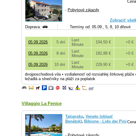
Cena
-
Pobytové zájazdy
Zobraziť všet
Doprava:
Termíny od: 05.09., 5, 8, 10 dňové
Last
05.09.2026
5 dní
104,50 €
+0 €
Minute
Last
05.09.2026
8 dní
182,88 €
+0 €
Minute
Last
05.09.2026
10 dní
229,90 €
+0 €
Minute
dvojposchodová vila • vzdialenosť od rozsiahlej štrkovej pláže
ležadlá a slnečníky na pláži za poplatok
Villaggio La Fenice
Taliansko
,
Veneto (oblasť
Benátok)
,
Bibione - Lido dei Pini
Cena
-
Pobytové zájazdy