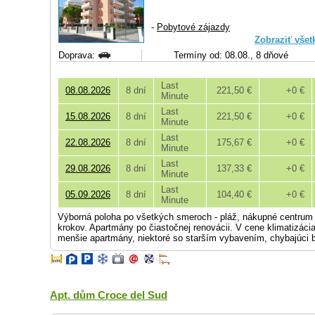
-
Pobytové zájazdy
Zobraziť všet
Doprava:
Termíny od: 08.08., 8 dňové
Last
08.08.2026
8 dní
221,50 €
+0 €
Minute
Last
15.08.2026
8 dní
221,50 €
+0 €
Minute
Last
22.08.2026
8 dní
175,67 €
+0 €
Minute
Last
29.08.2026
8 dní
137,33 €
+0 €
Minute
Last
05.09.2026
8 dní
104,40 €
+0 €
Minute
Výborná poloha po všetkých smeroch - pláž, nákupné centrum 
krokov. Apartmány po čiastočnej renovácii. V cene klimatizácia, 
menšie apartmány, niektoré so starším vybavením, chybajúci b
Apt. dům Croce del Sud