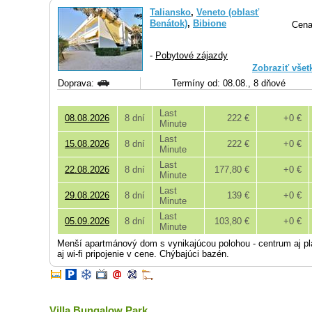
Taliansko
,
Veneto (oblasť
Benátok)
,
Bibione
Cena
-
Pobytové zájazdy
Zobraziť všet
Doprava:
Termíny od: 08.08., 8 dňové
Last
08.08.2026
8 dní
222 €
+0 €
Minute
Last
15.08.2026
8 dní
222 €
+0 €
Minute
Last
22.08.2026
8 dní
177,80 €
+0 €
Minute
Last
29.08.2026
8 dní
139 €
+0 €
Minute
Last
05.09.2026
8 dní
103,80 €
+0 €
Minute
Menší apartmánový dom s vynikajúcou polohou - centrum aj pláž
aj wi-fi pripojenie v cene. Chýbajúci bazén.
Villa Bungalow Park