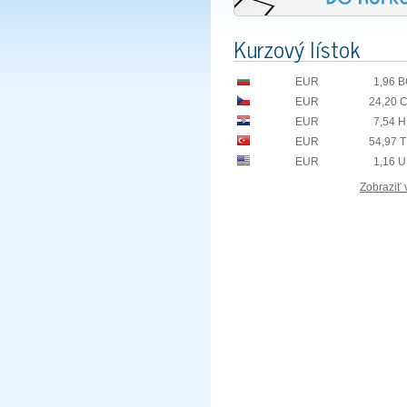
Kurzový lístok
EUR
1,96 
EUR
24,20 
EUR
7,54 
EUR
54,97 
EUR
1,16 
Zobraziť 