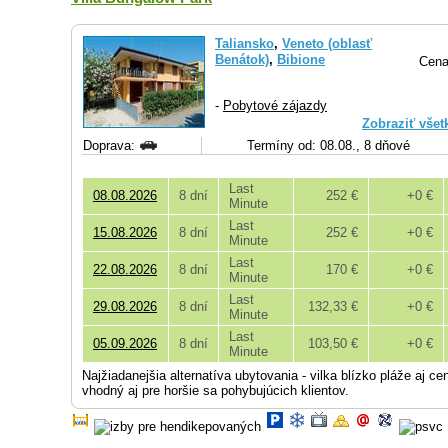
Taliansko
,
Veneto (oblasť
Benátok)
,
Bibione
Cena
-
Pobytové zájazdy
Zobraziť všet
Doprava:
Termíny od: 08.08., 8 dňové
Last
08.08.2026
8 dní
252 €
+0 €
Minute
Last
15.08.2026
8 dní
252 €
+0 €
Minute
Last
22.08.2026
8 dní
170 €
+0 €
Minute
Last
29.08.2026
8 dní
132,33 €
+0 €
Minute
Last
05.09.2026
8 dní
103,50 €
+0 €
Minute
Najžiadanejšia alternatíva ubytovania - vilka blízko pláže aj c
vhodný aj pre horšie sa pohybujúcich klientov.