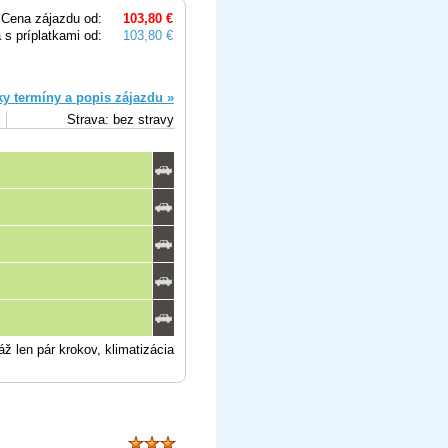
Cena zájazdu od:
103,80 €
 s príplatkami od:
103,80 €
ky termíny a popis zájazdu »
Strava: bez stravy
 len pár krokov, klimatizácia