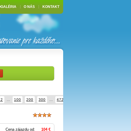
OGALÉRIA
O NÁS
KONTAKT
32
...
100
200
300
...
472
Cena zájazdu od:
104 €