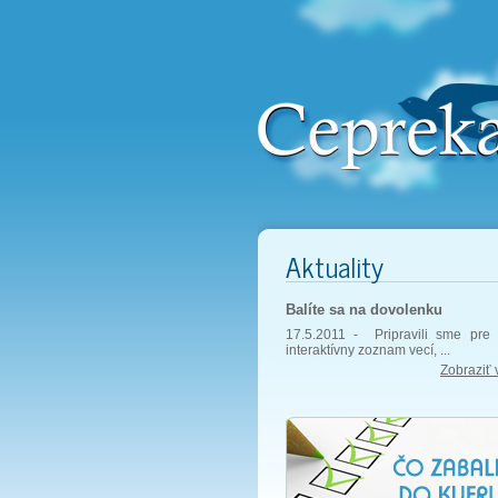
Aktuality
Balíte sa na dovolenku
17.5.2011 -
Pripravili sme pre 
interaktívny zoznam vecí, ...
Zobraziť 