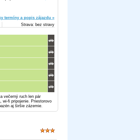
ky termíny a popis zájazdu »
Strava: bez stravy
a večerný ruch len pár
wi-fi pripojenie. Priestorovo
azén aj širšie zázemie.