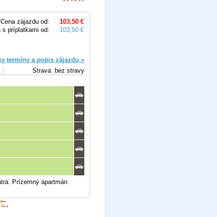
Cena zájazdu od:
103,50 €
 s príplatkami od:
103,50 €
ky termíny a popis zájazdu »
Strava: bez stravy
entra. Prízemný apartmán