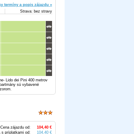
ky termíny a popis zájazdu »
Strava: bez stravy
e- Lido dei Pini 400 metrov
Apartmány sú vybavené
rezorom.
Cena zájazdu od:
104,40 €
 s príplatkami od:
104,40 €