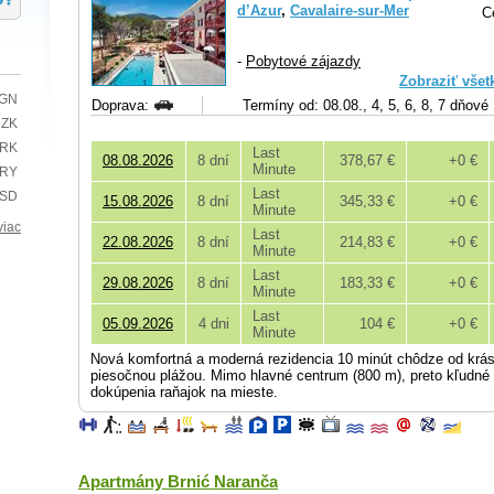
d’Azur
,
Cavalaire-sur-Mer
C
-
Pobytové zájazdy
Zobraziť všet
BGN
Doprava:
Termíny od: 08.08., 4, 5, 6, 8, 7 dňové
CZK
HRK
Last
08.08.2026
8 dní
378,67 €
+0 €
Minute
TRY
Last
USD
15.08.2026
8 dní
345,33 €
+0 €
Minute
viac
Last
22.08.2026
8 dní
214,83 €
+0 €
Minute
Last
29.08.2026
8 dní
183,33 €
+0 €
Minute
Last
05.09.2026
4 dni
104 €
+0 €
Minute
Nová komfortná a moderná rezidencia 10 minút chôdze od krás
piesočnou plážou. Mimo hlavné centrum (800 m), preto kľudné
dokúpenia raňajok na mieste.
Apartmány Brnić Naranča