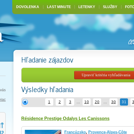
DOVOLENKA
LAST MINUTE
LETENKY
SLUŽBY
FOT
Hľadanie zájazdov
Výsledky hľadania
vás
viac
1
2
3
...
10
20
...
30
31
Résidence Prestige Odalys Les Canissons
Francúzsko
,
Provence-Alpes-Côte