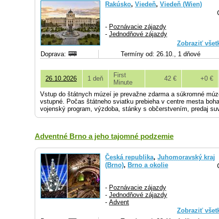
Rakúsko
,
Viedeň
,
Viedeň (Wien)
-
Poznávacie zájazdy
-
Jednodňové zájazdy
Zobraziť všet
Doprava:
Termíny od: 26.10., 1 dňové
First
26.10.2026
1 deň
42 €
+0 €
Minute
Vstup do štátnych múzeí je prevažne zdarma a súkromné múz
vstupné. Počas štátneho sviatku prebieha v centre mesta boha
vojenský program, výzdoba, stánky s občerstvením, predaj suv
Adventné Brno a jeho tajomné podzemie
Česká republika
,
Juhomoravský kraj
(Brno)
,
Brno a okolie
-
Poznávacie zájazdy
-
Jednodňové zájazdy
-
Advent
Zobraziť všet