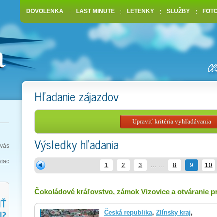
DOVOLENKA
LAST MINUTE
LETENKY
SLUŽBY
FOT
Hľadanie zájazdov
Výsledky hľadania
vás
viac
1
2
3
... ...
8
9
10
Čokoládové kráľovstvo, zámok Vizovice a otváranie 
Česká republika
,
Zlínsky kraj
,