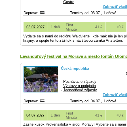
-
Gastro
Zobraziť všet
Doprava:
Termíny od: 03.07., 1 dňové
First
03.07.2027
1 deň
41 €
+0 €
Minute
Vydajte sa s nami do regiónu Waldviertel, kde mak nie je len pl
krajiny, a spojte tento zážitok s návštevou zámku Artstetten.
Levanduľový festival na Morave a mesto fontán Olom
Česká republika
-
Poznávacie zájazdy
-
Výstavy a podujatia
-
Jednodňové zájazdy
Zobraziť všet
Doprava:
Termíny od: 04.07., 1 dňové
First
04.07.2027
1 deň
41 €
+0 €
Minute
Zažite kúsok Provensálska v srdci Moravy! Vyberte sa s nami n