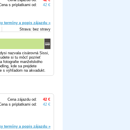
Cena s príplatkami od:
42 €
ky termíny a popis zájazdu »
Strava: bez stravy
dysi nazvala cisárovná Sissi,
udete si tu môcť pozrieť
 a fotografie manželského
ling, kde sa prejdete
e s výhľadom na akvadukt.
Cena zájazdu od:
42 €
Cena s príplatkami od:
42 €
ky termíny a popis zájazdu »