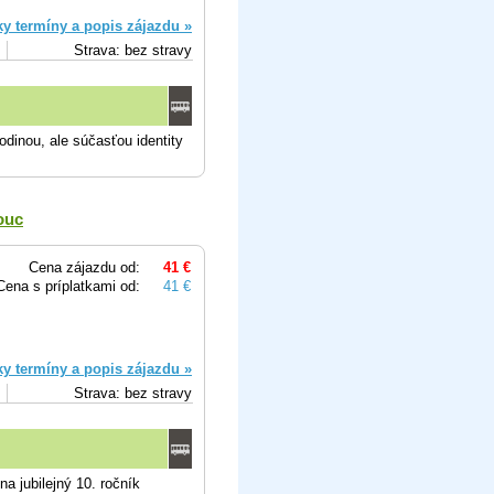
ky termíny a popis zájazdu »
Strava: bez stravy
odinou, ale súčasťou identity
ouc
Cena zájazdu od:
41 €
Cena s príplatkami od:
41 €
ky termíny a popis zájazdu »
Strava: bez stravy
a jubilejný 10. ročník