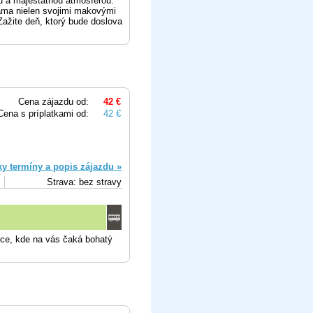
ou a majestátnou atmosférou.
náma nielen svojimi makovými
 Zažite deň, ktorý bude doslova
Cena zájazdu od:
42 €
Cena s príplatkami od:
42 €
ky termíny a popis zájazdu »
Strava: bez stravy
ice, kde na vás čaká bohatý