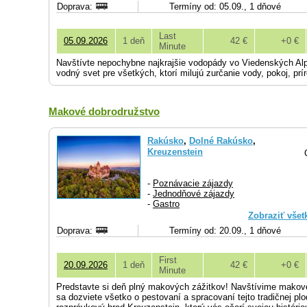
Doprava:
Termíny od: 05.09., 1 dňové
Last
05.09.2026
1 deň
42 €
+0 €
Minute
Navštívte nepochybne najkrajšie vodopády vo Viedenských Alpá
vodný svet pre všetkých, ktorí milujú zurčanie vody, pokoj, prí
Makové dobrodružstvo
Rakúsko
,
Dolné Rakúsko
,
Kreuzenstein
-
Poznávacie zájazdy
-
Jednodňové zájazdy
-
Gastro
Zobraziť všet
Doprava:
Termíny od: 20.09., 1 dňové
First
20.09.2026
1 deň
42 €
+0 €
Minute
Predstavte si deň plný makových zážitkov! Navštívime makov
sa dozviete všetko o pestovaní a spracovaní tejto tradičnej pl