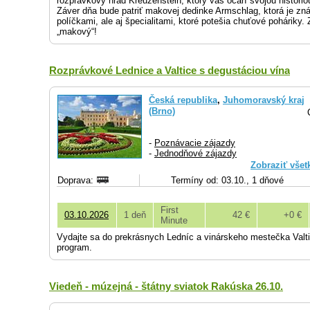
rozprávkový hrad Kreuzenstein, ktorý vás očarí svojou históri
Záver dňa bude patriť makovej dedinke Armschlag, ktorá je z
políčkami, ale aj špecialitami, ktoré potešia chuťové poháriky.
„makový“!
Rozprávkové Lednice a Valtice s degustáciou vína
Česká republika
,
Juhomoravský kraj
(Brno)
-
Poznávacie zájazdy
-
Jednodňové zájazdy
Zobraziť všet
Doprava:
Termíny od: 03.10., 1 dňové
First
03.10.2026
1 deň
42 €
+0 €
Minute
Vydajte sa do prekrásnych Ledníc a vinárskeho mestečka Valt
program.
Viedeň - múzejná - štátny sviatok Rakúska 26.10.