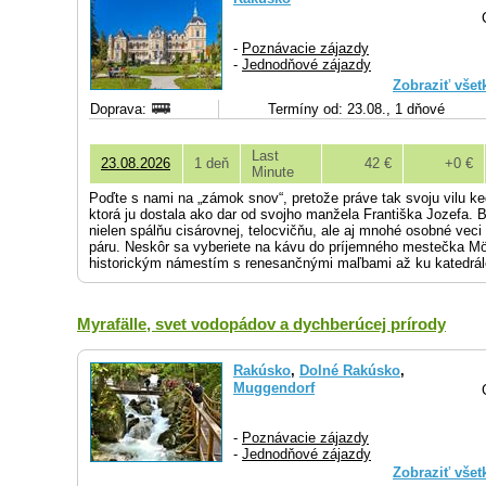
-
Poznávacie zájazdy
-
Jednodňové zájazdy
Zobraziť všet
Doprava:
Termíny od: 23.08., 1 dňové
Last
23.08.2026
1 deň
42 €
+0 €
Minute
Poďte s nami na „zámok snov“, pretože práve tak svoju vilu ke
ktorá ju dostala ako dar od svojho manžela Františka Jozefa. B
nielen spálňu cisárovnej, telocvičňu, ale aj mnohé osobné veci
páru. Neskôr sa vyberiete na kávu do príjemného mestečka Möd
historickým námestím s renesančnými maľbami až ku katedrál
Myrafälle, svet vodopádov a dychberúcej prírody
Rakúsko
,
Dolné Rakúsko
,
Muggendorf
-
Poznávacie zájazdy
-
Jednodňové zájazdy
Zobraziť všet