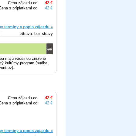
Cena zájazdu od:
42 €
Cena s príplatkami od:
42 €
ky termíny a popis zájazdu »
Strava: bez stravy
eá majú väčšinou znížené
tý kultúrny program (hudba,
enírov).
Cena zájazdu od:
42 €
Cena s príplatkami od:
42 €
ky termíny a popis zájazdu »