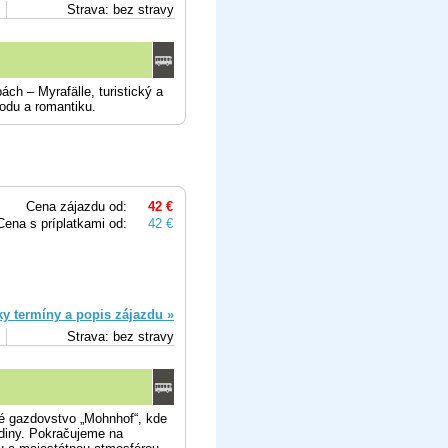
Strava: bez stravy
ch – Myrafälle, turistický a
rodu a romantiku.
Cena zájazdu od:
42 €
Cena s príplatkami od:
42 €
ky termíny a popis zájazdu »
Strava: bez stravy
é gazdovstvo „Mohnhof“, kde
odiny. Pokračujeme na