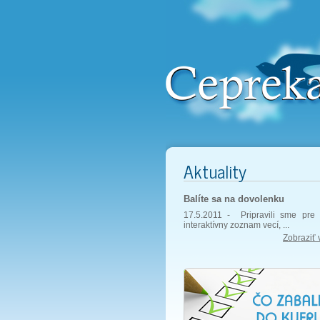
Aktuality
Balíte sa na dovolenku
17.5.2011 -
Pripravili sme pre 
interaktívny zoznam vecí, ...
Zobraziť 