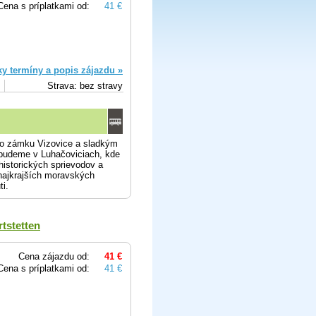
Cena s príplatkami od:
41 €
ky termíny a popis zájazdu »
Strava: bez stravy
ho zámku Vizovice a sladkým
budeme v Luhačoviciach, kde
istorických sprievodov a
najkrajších moravských
ti.
tstetten
Cena zájazdu od:
41 €
Cena s príplatkami od:
41 €