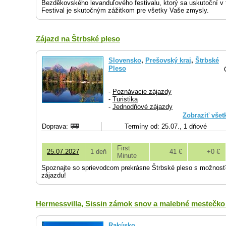
Bezděkovského levanduľového festivalu, ktorý sa uskutoční v t
Festival je skutočným zážitkom pre všetky Vaše zmysly.
Zájazd na Štrbské pleso
Slovensko
,
Prešovský kraj
,
Štrbské
Pleso
-
Poznávacie zájazdy
-
Turistika
-
Jednodňové zájazdy
Zobraziť všet
Doprava:
Termíny od: 25.07., 1 dňové
First
25.07.2027
1 deň
41 €
+0 €
Minute
Spoznajte so sprievodcom prekrásne Štrbské pleso s možnosťo
zájazdu!
Hermessvilla, Sissin zámok snov a malebné mestečko
Rakúsko