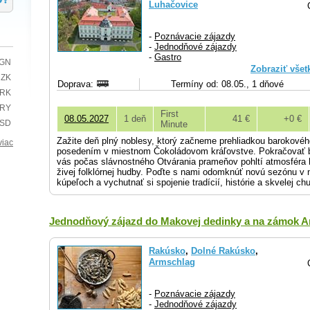
Luhačovice
-
Poznávacie zájazdy
-
Jednodňové zájazdy
-
Gastro
BGN
Zobraziť všet
CZK
Doprava:
Termíny od: 08.05., 1 dňové
HRK
TRY
First
08.05.2027
1 deň
41 €
+0 €
USD
Minute
Zažite deň plný noblesy, ktorý začneme prehliadkou barokové
viac
posedením v miestnom Čokoládovom kráľovstve. Pokračovať 
vás počas slávnostného Otvárania prameňov pohltí atmosféra h
živej folklórnej hudby. Poďte s nami odomknúť novú sezónu v 
kúpeľoch a vychutnať si spojenie tradícií, histórie a skvelej chu
Jednodňový zájazd do Makovej dedinky a na zámok Ar
Rakúsko
,
Dolné Rakúsko
,
Armschlag
-
Poznávacie zájazdy
-
Jednodňové zájazdy