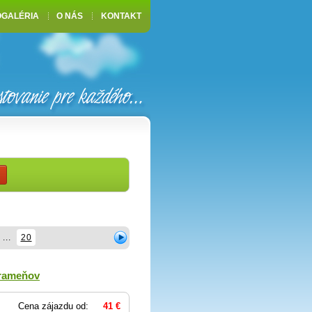
OGALÉRIA
O NÁS
KONTAKT
...
20
prameňov
Cena zájazdu od:
41 €