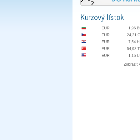
Kurzový lístok
EUR
1,96 
EUR
24,21 
EUR
7,54 
EUR
54,93 
EUR
1,15 
Zobraziť 