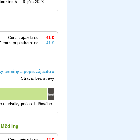
ermíne 5. – 6. júla 2026.
Cena zájazdu od:
41 €
Cena s príplatkami od:
41 €
ky termíny a popis zájazdu »
Strava: bez stravy
u turistiky počas 1-dňového
 Mödling
Cena zájazdu od:
42 €