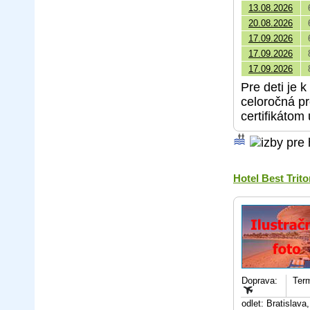
13.08.2026
20.08.2026
17.09.2026
17.09.2026
17.09.2026
Pre deti je 
celoročná p
certifikátom 
Hotel Best Trit
Doprava:
Term
odlet: Bratislav