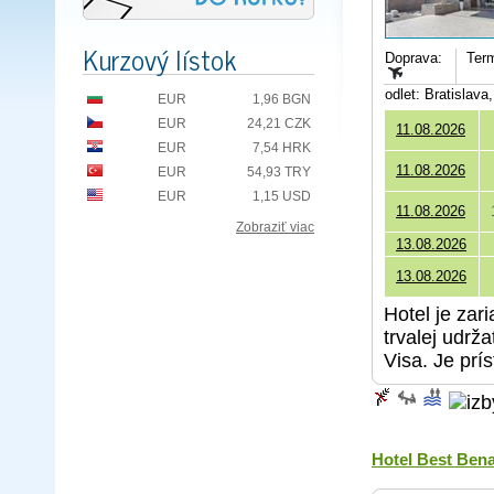
Kurzový lístok
Doprava:
Term
odlet: Bratislav
EUR
1,96 BGN
EUR
24,21 CZK
11.08.2026
EUR
7,54 HRK
11.08.2026
EUR
54,93 TRY
EUR
1,15 USD
11.08.2026
Zobraziť viac
13.08.2026
13.08.2026
Hotel je zar
trvalej udrž
Visa. Je prí
Hotel Best Ben