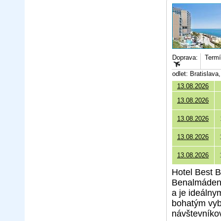
Doprava:
Termí
odlet: Bratislav
13.08.2026
13.08.2026
13.08.2026
13.08.2026
13.08.2026
Hotel Best 
Benalmádena
a je ideálny
bohatým vyb
návštevníko