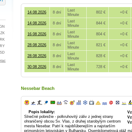
Last
14.08.2026
8 dní
802 €
+0 €
Minute
Last
14.08.2026
8 dní
844 €
+0 €
Minute
BGN
Last
CZK
16.08.2026
8 dní
804 €
+0 €
Minute
HRK
Last
28.08.2026
8 dní
821 €
+0 €
TRY
Minute
USD
Last
28.08.2026
8 dní
828 €
+0 €
Minute
viac
Last
30.08.2026
8 dní
728 €
+0 €
Minute
Nessebar Beach
Popis lokality:
Vz
Slnečné pobrežie - polkruhovitý záliv z jednej strany
Vz
ohraničený obcou Sv. Vlas, z druhej starobylým centrom
Vz
mesta Nesebar. Patrí k najobľúbenejším a najstarším
prímorským letoviskám v Bulharsku. Osemkilometrová pláž má