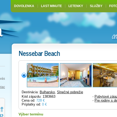
DOVOLENKA
LAST MINUTE
LETENKY
SLUŽBY
FOT
Nessebar Beach
vás
viac
Destinácia:
Bulharsko
,
Slnečné pobrežie
Kód zájazdu: 1383663
-
Pobytové zája
Cena od:
728 €
-
Pre rodiny s d
Príplatky od:
0 €
Výber termínu