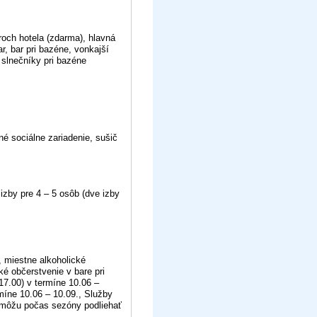
roch hotela (zdarma), hlavná
ar, bar pri bazéne, vonkajší
 slnečníky pri bazéne
tné sociálne zariadenie, sušič
 izby pre 4 – 5 osôb (dve izby
, miestne alkoholické
hké občerstvenie v bare pri
 17.00) v termíne 10.06 –
míne 10.06 – 10.09., Služby
b môžu počas sezóny podliehať