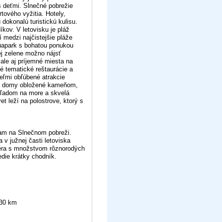
s deťmi. Slnečné pobrežie
ového vyžitia. Hotely,
 dokonalú turistickú kulisu.
ov. V letovisku je pláž
 medzi najčistejšie pláže
uapark s bohatou ponukou
ej zelene možno nájsť
 ale aj príjemné miesta na
é tematické reštaurácie a
eľmi obľúbené atrakcie
né domy obložené kameňom,
výhľadom na more a skvelá
t leží na polostrove, ktorý s
iam na Slnečnom pobreži.
v južnej časti letoviska
sféra s množstvom rôznorodých
edie krátky chodník.
 30 km