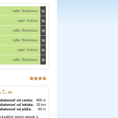
odlet: Bratislava
odlet: Košice
odlet: Bratislava
odlet: Bratislava
odlet: Košice
odlet: Bratislava
dialenosť od centra:
800 m
dialenosť od letiska:
30 km
dialenosť od pláže:
90 m
 kvalitný jemný piesok a