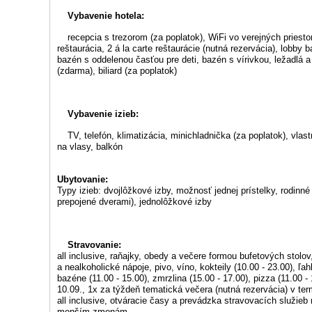
Vybavenie hotela:
recepcia s trezorom (za poplatok), WiFi vo verejných priesto
reštaurácia, 2 á la carte reštaurácie (nutná rezervácia), lobby b
bazén s oddelenou časťou pre deti, bazén s vírivkou, ležadlá a
(zdarma), biliard (za poplatok)
Vybavenie izieb:
TV, telefón, klimatizácia, minichladnička (za poplatok), vlas
na vlasy, balkón
Ubytovanie:
Typy izieb: dvojlôžkové izby, možnosť jednej prístelky, rodinné
prepojené dverami), jednolôžkové izby
Stravovanie:
all inclusive, raňajky, obedy a večere formou bufetových stolov
a nealkoholické nápoje, pivo, víno, kokteily (10.00 - 23.00), ľa
bazéne (11.00 - 15.00), zmrzlina (15.00 - 17.00), pizza (11.00 -
10.09., 1x za týždeň tematická večera (nutná rezervácia) v ter
all inclusive, otváracie časy a prevádzka stravovacích služie
menším zmenám.