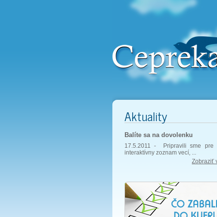
Aktuality
Balíte sa na dovolenku
17.5.2011 -
Pripravili sme pre 
interaktívny zoznam vecí, ...
Zobraziť 