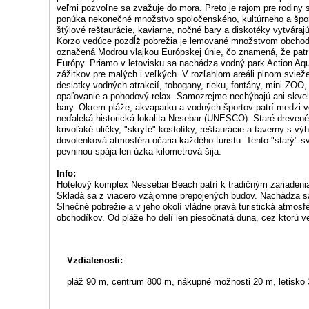
veľmi pozvoľne sa zvažuje do mora. Preto je rajom pre rodiny 
ponúka nekonečné množstvo spoločenského, kultúrneho a šport
štýlové reštaurácie, kaviarne, nočné bary a diskotéky vytvárajú
Korzo vedúce pozdĺž pobrežia je lemované množstvom obchodík
označená Modrou vlajkou Európskej únie, čo znamená, že patrí
Európy. Priamo v letovisku sa nachádza vodný park Action Aq
zážitkov pre malých i veľkých. V rozľahlom areáli plnom sviež
desiatky vodných atrakcií, tobogany, rieku, fontány, mini ZOO,
opaľovanie a pohodový relax. Samozrejme nechýbajú ani skvel
bary. Okrem pláže, akvaparku a vodných športov patrí medzi v
neďaleká historická lokalita Nesebar (UNESCO). Staré dreve
krivoľaké uličky, "skryté" kostolíky, reštaurácie a taverny s 
dovolenková atmosféra očaria každého turistu. Tento "starý" sve
pevninou spája len úzka kilometrová šija.
Info:
Hotelový komplex Nessebar Beach patrí k tradičným zariaden
Skladá sa z viacero vzájomne prepojených budov. Nachádza sa 
Slnečné pobrežie a v jeho okolí vládne pravá turistická atmo
obchodíkov. Od pláže ho delí len piesočnatá duna, cez ktorú v
Vzdialenosti:
pláž 90 m, centrum 800 m, nákupné možnosti 20 m, letisko