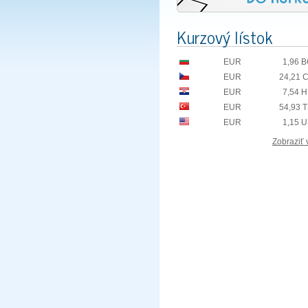
Kurzový lístok
EUR
1,96 
EUR
24,21 
EUR
7,54 
EUR
54,93 
EUR
1,15 
Zobraziť 