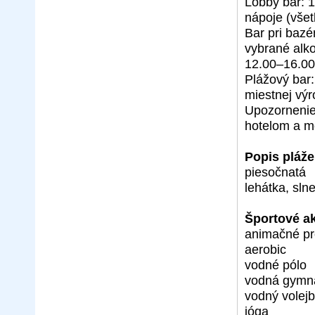
Lobby bar: 1
nápoje (všet
Bar pri bazé
vybrané alko
12.00–16.00
Plážový bar:
miestnej výr
Upozornenie
hotelom a m
Popis pláže
piesočnatá
lehátka, sl
Športové ak
animačné p
aerobic
vodné pólo
vodná gymna
vodný volejb
jóga