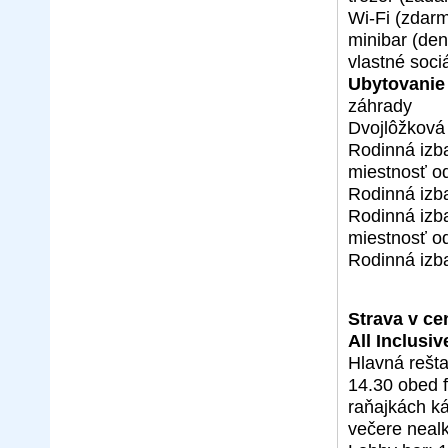
Wi-Fi (zdar
minibar (den
vlastné soci
Ubytovanie 
záhrady
Dvojlôžková 
Rodinná izba
miestnosť o
Rodinná izb
Rodinná izba
miestnosť o
Rodinná izb
Strava v ce
All Inclusiv
Hlavná rešta
14.30 obed f
raňajkách ká
večere nealk