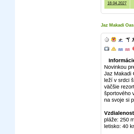
18.04.2027
Jaz Makadi Oas
Informácie
Novinkou pre
Jaz Makadi O
leží v srdci
väčšie rezor
športového v
na svoje si p
Vzdialenosť
pláže: 250 
letisko: 40