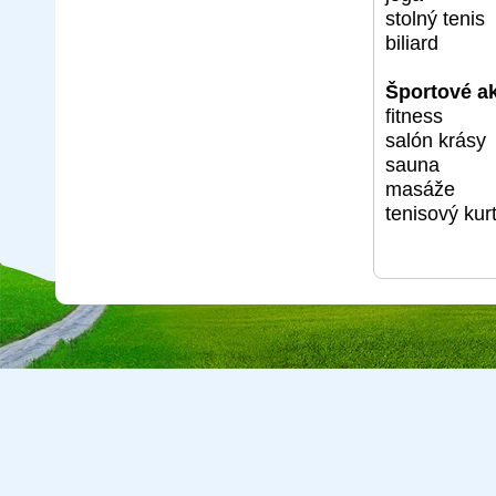
stolný tenis
biliard
Športové akt
fitness
salón krásy
sauna
masáže
tenisový kur
Copyright © 2026 CA Cepreka s.r.o., tel: 032-7710416, e-mail:
cepr