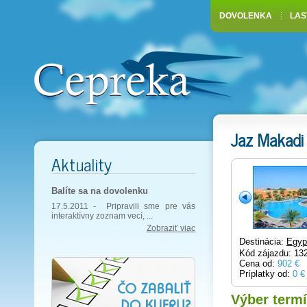
DOVOLENKA
LAS
Jaz Makadi
Aktuality
Balíte sa na dovolenku
17.5.2011 -
Pripravili sme pre vás
interaktívny zoznam vecí, ...
Zobraziť viac
Destinácia:
Egyp
Kód zájazdu: 13
Cena od:
902 €
Príplatky od:
0 €
Výber term