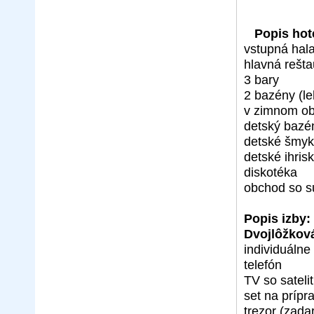
Popis hot
vstupná hala
hlavná rešta
3 bary
2 bazény (le
v zimnom o
detský bazé
detské šmyk
detské ihris
diskotéka
obchod so s
Popis izby:
Dvojlôžková
individuálne
telefón
TV so satel
set na prípr
trezor (zada