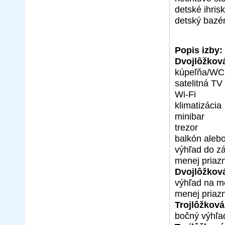
detské ihris
detský bazé
Popis izby:
Dvojlôžkov
kúpeľňa/WC 
satelitná TV
Wi-Fi
klimatizácia
minibar
trezor
balkón alebo
výhľad do z
menej priaz
Dvojlôžkov
výhľad na m
menej priaz
Trojlôžkov
bočný výhľa