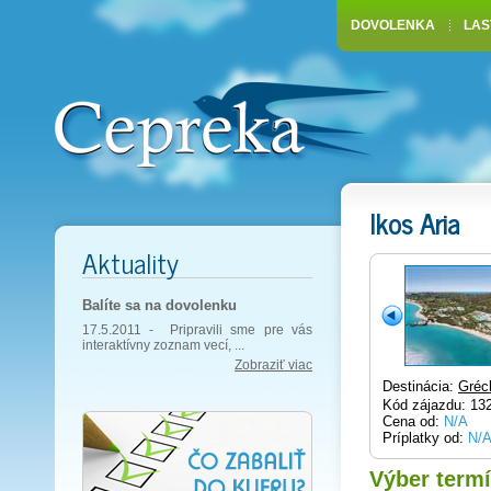
DOVOLENKA
LAS
Ikos Aria
Aktuality
Balíte sa na dovolenku
17.5.2011 -
Pripravili sme pre vás
interaktívny zoznam vecí, ...
Zobraziť viac
Destinácia:
Gréc
Kód zájazdu: 13
Cena od:
N/A
Príplatky od:
N/
Výber term