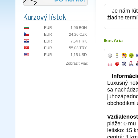
Je nám ľút
Kurzový lístok
žiadne termí
EUR
1,96 BGN
EUR
24,26 CZK
Ikos Aria
EUR
7,54 HRK
EUR
55,03 TRY
EUR
1,15 USD
Zobraziť viac
Informácie
Luxusný hot
sa nachádza 
juhozápadno
obchodíkmi a
Vzdialenosť
pláže: 0 mu 
letisko: 15 
centrá: 1 km