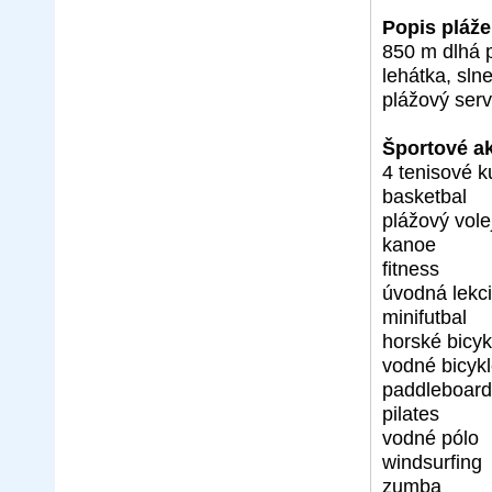
Popis pláže
850 m dlhá p
lehátka, sl
plážový serv
Športové ak
4 tenisové k
basketbal
plážový vole
kanoe
fitness
úvodná lekc
minifutbal
horské bicyk
vodné bicykl
paddleboard
pilates
vodné pólo
windsurfing
zumba