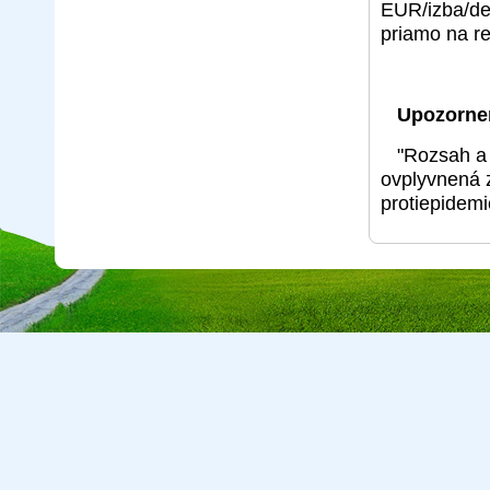
EUR/izba/deň
priamo na re
Upozorne
"Rozsah a 
ovplyvnená 
protiepidemi
Copyright © 2026 CA Cepreka s.r.o., tel: 032-7710416, e-mail:
cepr