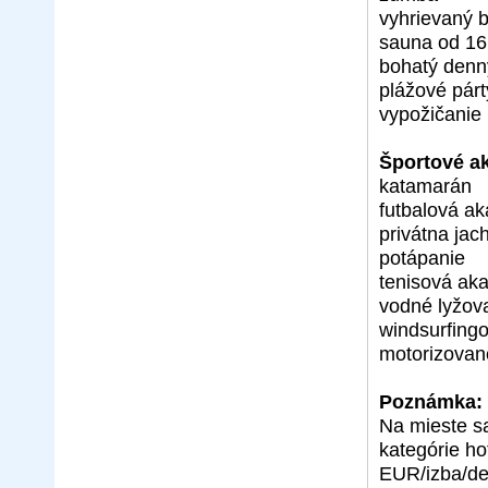
vyhrievaný b
sauna od 16
bohatý denn
plážové párt
vypožičanie
Športové akt
katamarán
futbalová a
privátna jac
potápanie
tenisová ak
vodné lyžov
windsurfing
motorizovan
Poznámka:
Na mieste sa
kategórie ho
EUR/izba/deň