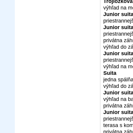
Trojlôžková
výhľad na m
Junior sui
priestranne
Junior suit
priestrannej
privátna zá
výhľad do z
Junior sui
priestrannej
výhľad na m
Suita
jedna spálň
výhľad do z
Junior suit
výhľad na b
privátna zá
Junior suit
priestrannej
terasa s ko
privátna zá