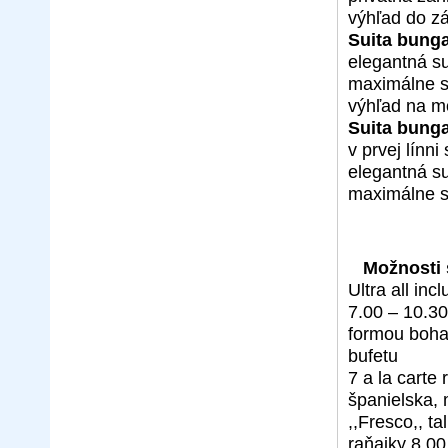
výhľad do z
Suita bung
elegantná su
maximálne 
výhľad na m
Suita bung
v prvej línn
elegantná su
maximálne 
Možnosti 
Ultra all incl
7.00 – 10.30
formou boha
bufetu
7 a la carte 
španielska,
,,Fresco,, ta
raňajky 8.00