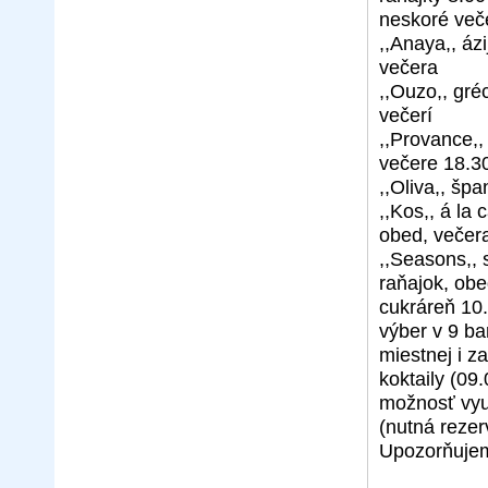
neskoré veče
,,Anaya,, ázi
večera
,,Ouzo,, gré
večerí
,,Provance,,
večere 18.30
,,Oliva,, šp
,,Kos,, á la
obed, večer
,,Seasons,, 
raňajok, obe
cukráreň 10.
výber v 9 ba
miestnej i z
koktaily (09
možnosť využ
(nutná rezer
Upozorňujem