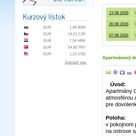
Kurzový lístok
13.08.2026
20.08.2026
EUR
1,96 BGN
EUR
24,21 CZK
07.09.2026
EUR
7,54 HRK
EUR
54,93 TRY
EUR
1,15 USD
Apartmánový do
Zobraziť viac
Úvod:
Apartmány C
atmosférou 
pre dovolenk
Poloha:
v pokojnom p
na ostrove 