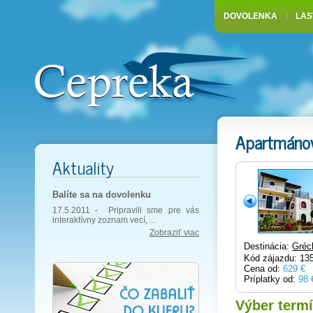
DOVOLENKA
LAS
Apartmánov
Aktuality
Balíte sa na dovolenku
17.5.2011 -
Pripravili sme pre vás
interaktívny zoznam vecí, ...
Zobraziť viac
Destinácia:
Gréc
Kód zájazdu: 13
Cena od:
629 €
Príplatky od:
98 
Výber term