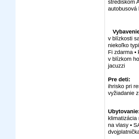
strediskom 
autobusová l
Vybavenie
v blízkosti 
niekoľko typ
Fi zdarma • 
v blízkom ho
jacuzzi
Pre deti:
ihrisko pri r
vyžiadanie 
Ubytovanie
klimatizácia
na vlasy • S
dvojplatničk