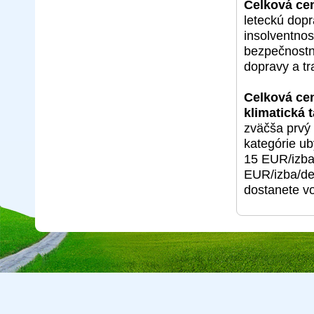
Celková ce
leteckú dopr
insolventnos
bezpečnostná
dopravy a tr
Celková ce
klimatická 
zväčša prvý 
kategórie ub
15 EUR/izba/
EUR/izba/de
dostanete v
Copyright © 2026 CA Cepreka s.r.o., tel: 032-7710416, e-mail:
cepr