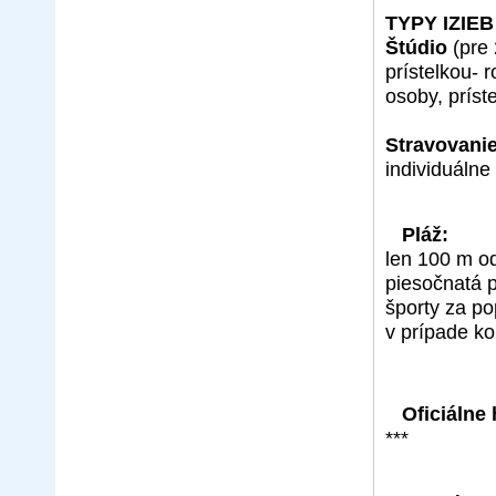
TYPY IZIEB
Štúdio
(pre 
prístelkou- 
osoby, príst
Stravovanie
individuálne
Pláž:
len 100 m od
piesočnatá p
športy za po
v prípade k
Oficiálne
***