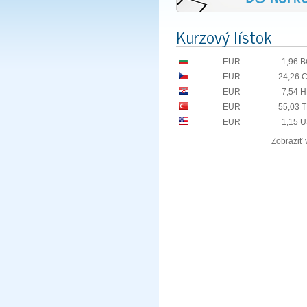
Kurzový lístok
EUR
1,96 
EUR
24,26 
EUR
7,54 
EUR
55,03 
EUR
1,15 
Zobraziť 