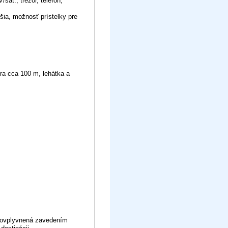
sat., trezor, telefón,
jšia, možnosť prístelky pre
a cca 100 m, lehátka a
ť ovplyvnená zavedením