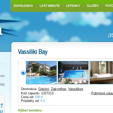
DOVOLENKA
LAST MINUTE
LETENKY
SLUŽBY
FOT
Vassiliki Bay
vás
viac
Destinácia:
Grécko
,
Zakynthos
,
Vassilikos
Kód zájazdu: 1327213
-
Pobytové zája
Cena od:
590 €
Príplatky od:
0 €
Výber termínu