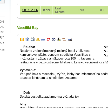
Last
08.09.2026
8 dní
590 €
+0 €
Minute
BGN
CZK
Vassiliki Bay
HRK
TRY
USD
Poloha:
Vz
viac
Nedávno zrekonštruovaný rodinný hotel v blízkosti
Vz
kamienkovej pláže, centrum strediska Vassilikos s
Vz
možnosťami zábavy a nákupov cca 100 m, taverny a
reštaurácie v bezprostrednej blízkosti. Letisko vzdialené cca 5
Vybavenie:
Vstupná hala s recepciou, výťah, lobby bar, miestnosť na pod
terasa s lehátkami a slnečníkmi zadarmo.
Deti:
Detská postieľka zadarmo (na vyžiadanie).
Izby: