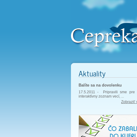
Aktuality
Balíte sa na dovolenku
17.5.2011 -
Pripravili sme pre 
interaktívny zoznam vecí, ...
Zobraziť 