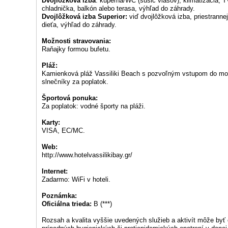
Dvojlôžková izba
: kúpeľňa/WC (sušič vlasov), klimatizácia, TV/
chladnička, balkón alebo terasa, výhľad do záhrady.
Dvojlôžková izba Superior:
viď dvojlôžková izba, priestranne
dieťa, výhľad do záhrady.
Možnosti stravovania:
Raňajky formou bufetu.
Pláž:
Kamienková pláž Vassiliki Beach s pozvoľným vstupom do mor
slnečníky za poplatok.
Športová ponuka:
Za poplatok: vodné športy na pláži.
Karty:
VISA, EC/MC.
Web:
http://www.hotelvassilikibay.gr/
Internet:
Zadarmo: WiFi v hoteli.
Poznámka:
Oficiálna trieda:
B (***)
Rozsah a kvalita vyššie uvedených služieb a aktivít môže by