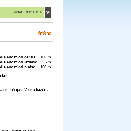
odlet: Bratislava
dialenosť od centra:
100 m
dialenosť od letiska:
55 km
dialenosť od pláže:
100 m
5 km.
ávanie raňajok. Vonku bazén a