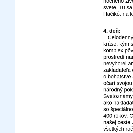
nočného živ
svete. Tu sa
Hačikó, na 
4. deň:
Celodenný 
kráse, kým s
komplex pô
prostredí ná
nevyhorel a
zakladateľa 
o bohatstve
očarí svojo
národný pokl
Svetoznámy r
ako naklada
so špeciálno
400 rokov. 
našej ceste 
všetkých roč