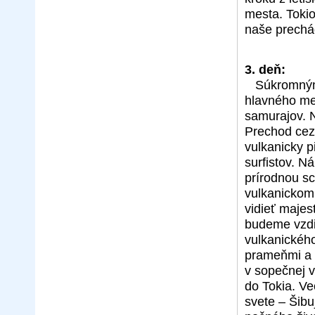
mesta. Toki
naše prechá
3. deň:
Súkromným
hlavného me
samurajov. N
Prechod cez
vulkanicky 
surfistov. N
prírodnou s
vulkanickom
vidieť majes
budeme vzdi
vulkanickéh
prameňmi a 
v sopečnej v
do Tokia. Ve
svete – Šib