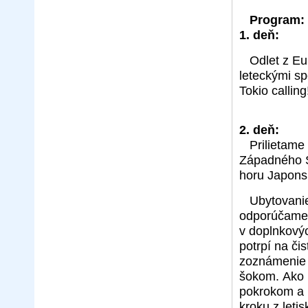
Program:
1. deň:
Odlet z Eu
leteckými sp
Tokio calling
2. deň:
Prilietame
Západného Sl
horu Japons
Ubytovanie
odporúčame š
v doplnkovýc
potrpí na či
zoznámenie 
šokom. Ako 
pokrokom a h
kroku z leti