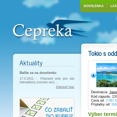
DOVOLENKA
LAS
Tokio s od
Aktuality
Balíte sa na dovolenku
17.5.2011 -
Pripravili sme pre vás
interaktívny zoznam vecí, ...
Zobraziť viac
Destinácia:
Japo
Kód zájazdu: 13
Cena od:
3 097 €
Príplatky od:
556
Výber term