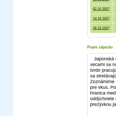
02.10.2027
14.10.2027
26.10.2027
Popis zájazdu
Japonská 
vecami sa n
tvrdo pracuj
sa stretávaj
Zoznámime s
pre vkus. Po
hranica medz
oddýchnete 
prezývkou j