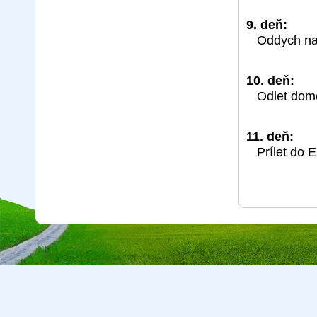
9. deň:
Oddych na 
10. deň:
Odlet dom
11. deň:
Prílet do 
Copyright © 2026 CA Cepreka s.r.o., tel: 032-7710416, e-mail:
cepr