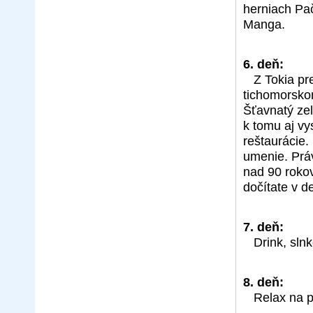
herniach Pač
Manga.
6. deň:
Z Tokia pr
tichomorsko
Šťavnatý ze
k tomu aj vy
reštaurácie.
umenie. Práv
nad 90 rokov
dočítate v d
7. deň:
Drink, sln
8. deň:
Relax na p