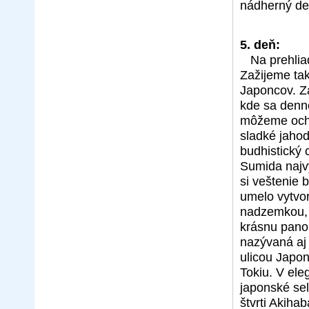
nádherný de
5. deň:
Na prehlia
Zažijeme tak
Japoncov. Z
kde sa denn
môžeme ochut
sladké jahod
budhistický 
Sumida najv
si veštenie 
umelo vytvo
nadzemkou, 
krásnu pano
nazývaná aj
ulicou Japon
Tokiu. V el
japonské sel
štvrti Akiha