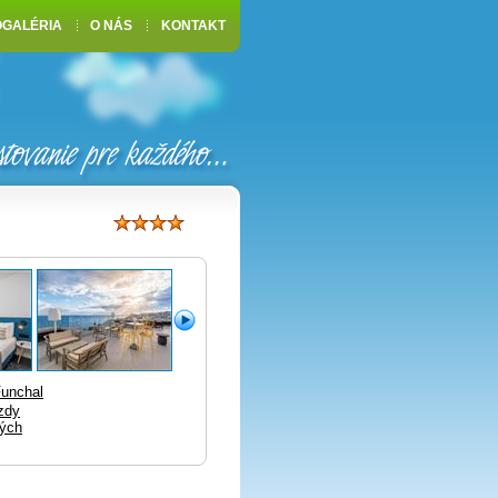
OGALÉRIA
O NÁS
KONTAKT
unchal
zdy
lých