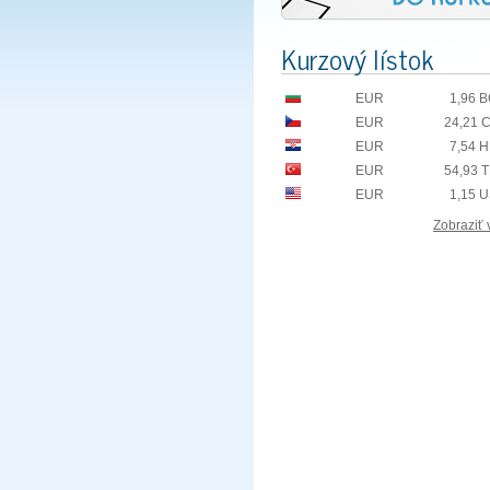
Kurzový lístok
EUR
1,96 
EUR
24,21 
EUR
7,54 
EUR
54,93 
EUR
1,15 
Zobraziť 