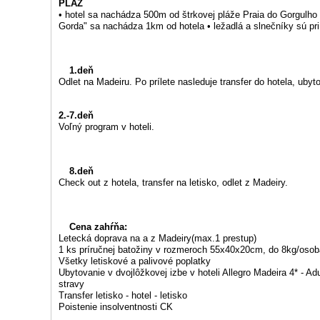
PLÁŽ
• hotel sa nachádza 500m od štrkovej pláže Praia do Gorgulho
Gorda" sa nachádza 1km od hotela • ležadlá a slnečníky sú pr
1.deň
Odlet na Madeiru. Po prílete nasleduje transfer do hotela, uby
2.-7.deň
Voľný program v hoteli.
8.deň
Check out z hotela, transfer na letisko, odlet z Madeiry.
Cena zahŕňa:
Letecká doprava na a z Madeiry(max.1 prestup)
1 ks príručnej batožiny v rozmeroch 55x40x20cm, do 8kg/osob
Všetky letiskové a palivové poplatky
Ubytovanie v dvojlôžkovej izbe v hoteli Allegro Madeira 4* - A
stravy
Transfer letisko - hotel - letisko
Poistenie insolventnosti CK