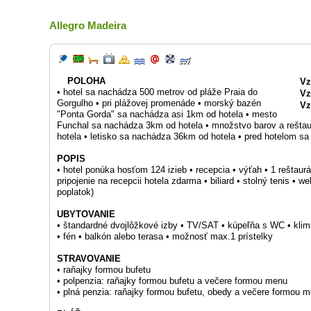
Allegro Madeira
POLOHA
Vz
• hotel sa nachádza 500 metrov od pláže Praia do
Vz
Gorgulho • pri plážovej promenáde • morský bazén
Vz
"Ponta Gorda" sa nachádza asi 1km od hotela • mesto
Funchal sa nachádza 3km od hotela • množstvo barov a reštau
hotela • letisko sa nachádza 36km od hotela • pred hotelom 
POPIS
• hotel ponúka hosťom 124 izieb • recepcia • výťah • 1 reštaurá
pripojenie na recepcii hotela zdarma • biliard • stolný tenis • 
poplatok)
UBYTOVANIE
• štandardné dvojlôžkové izby • TV/SAT • kúpeľňa s WC • klimat
• fén • balkón alebo terasa • možnosť max.1 prístelky
STRAVOVANIE
• raňajky formou bufetu
• polpenzia: raňajky formou bufetu a večere formou menu
• plná penzia: raňajky formou bufetu, obedy a večere formou 