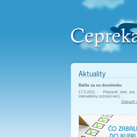
Aktuality
Balíte sa na dovolenku
17.5.2011 -
Pripravili sme pre 
interaktívny zoznam vecí, ...
Zobraziť 