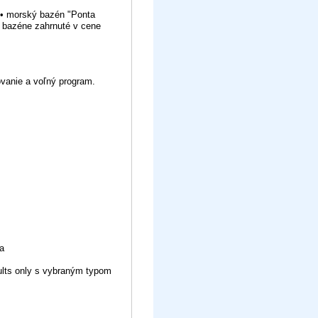
 • morský bazén "Ponta
i bazéne zahrnuté v cene
tovanie a voľný program.
a
dults only s vybraným typom