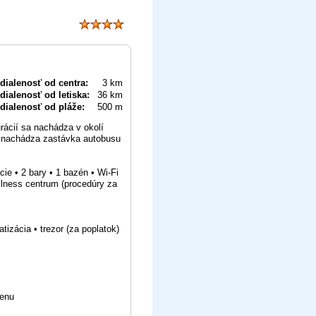
dialenosť od centra:
3 km
dialenosť od letiska:
36 km
dialenosť od pláže:
500 m
rácií sa nachádza v okolí
sa nachádza zastávka autobusu
cie • 2 bary • 1 bazén • Wi-Fi
wellness centrum (procedúry za
izácia • trezor (za poplatok)
menu