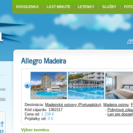
DOVOLENKA
LAST MINUTE
LETENKY
SLUŽBY
FOT
Allegro Madeira
vás
viac
Destinácia:
Madeirské ostrovy (Portugalsko)
,
Madeira ostrov
,
F
Kód zájazdu: 1362117
-
Pobytové zája
Cena od:
1 239 €
-
Len pre dospe
Príplatky od:
0 €
Výber termínu