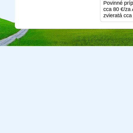
Povinné príp
cca 80 €/za 
zvieratá cca
Copyright © 2026 CA Cepreka s.r.o., tel: 032-7710416, e-mail:
cepr