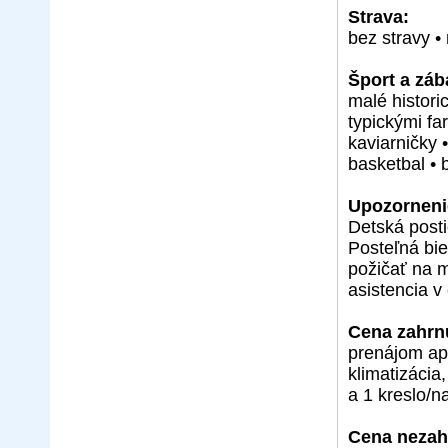
Strava:
bez stravy •
Šport a záb
malé histori
typickými fa
kaviarničky •
basketbal • b
Upozorneni
Detská post
Posteľná bie
požičať na m
asistencia 
Cena zahrn
prenájom apa
klimatizácia,
a 1 kreslo/
Cena nezah