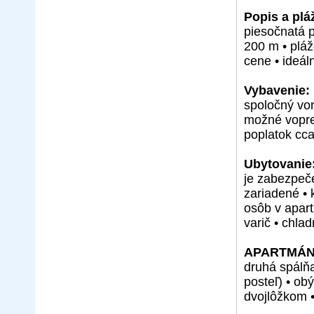
Popis a plá
piesočnatá 
200 m • pláž
cene • ideál
Vybavenie:
spoločný von
možné vopre
poplatok cca
Ubytovanie
je zabezpeč
zariadené •
osôb v apart
varič • chlad
APARTMÁN
druhá spálň
posteľ) • o
dvojlôžkom 