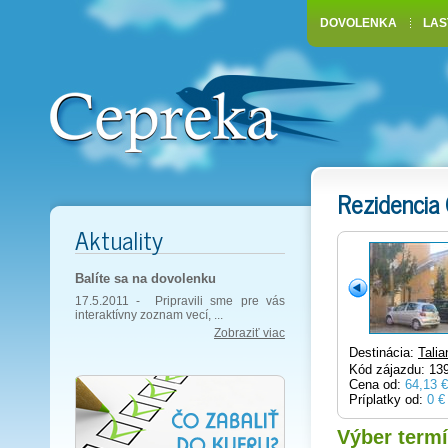
DOVOLENKA
LAS
Rezidencia
Aktuality
Balíte sa na dovolenku
17.5.2011 -
Pripravili sme pre vás
interaktívny zoznam vecí, ...
Zobraziť viac
Destinácia:
Tali
Kód zájazdu: 13
Cena od:
64,13 €
Príplatky od:
0 €
Výber term