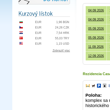
Kurzový lístok
04.09.2026
04.09.2026
EUR
1,96 BGN
EUR
24,26 CZK
05.09.2026
EUR
7,54 HRK
05.09.2026
EUR
55,03 TRY
EUR
1,15 USD
11.09.2026
Zobraziť viac
12.09.2026
Rezidencia Cas
Poloha:
komplex sa n
historického