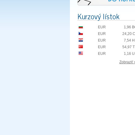
Kurzový lístok
EUR
1,96 
EUR
24,20 
EUR
7,54 
EUR
54,97 
EUR
1,16 
Zobraziť 