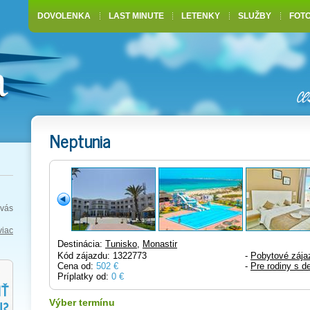
DOVOLENKA
LAST MINUTE
LETENKY
SLUŽBY
FOT
Neptunia
vás
viac
Destinácia:
Tunisko
,
Monastir
Kód zájazdu: 1322773
-
Pobytové zája
Cena od:
502 €
-
Pre rodiny s d
Príplatky od:
0 €
Výber termínu