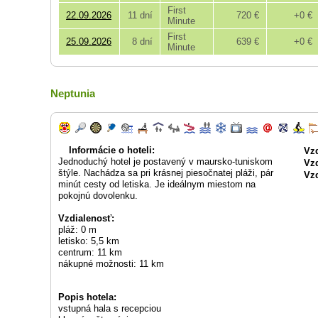
First
22.09.2026
11 dní
720 €
+0 €
Minute
First
25.09.2026
8 dní
639 €
+0 €
Minute
Neptunia
Informácie o hoteli:
Vzd
Jednoduchý hotel je postavený v maursko-tuniskom
Vzd
štýle. Nachádza sa pri krásnej piesočnatej pláži, pár
Vzd
minút cesty od letiska. Je ideálnym miestom na
pokojnú dovolenku.
Vzdialenosť:
pláž: 0 m
letisko: 5,5 km
centrum: 11 km
nákupné možnosti: 11 km
Popis hotela:
vstupná hala s recepciou