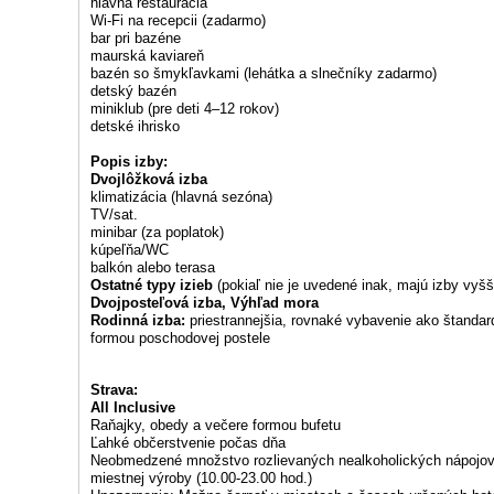
hlavná reštaurácia
Wi-Fi na recepcii (zadarmo)
bar pri bazéne
maurská kaviareň
bazén so šmykľavkami (lehátka a slnečníky zadarmo)
detský bazén
miniklub (pre deti 4–12 rokov)
detské ihrisko
Popis izby:
Dvojlôžková izba
klimatizácia (hlavná sezóna)
TV/sat.
minibar (za poplatok)
kúpeľňa/WC
balkón alebo terasa
Ostatné typy izieb
(pokiaľ nie je uvedené inak, majú izby vyš
Dvojposteľová izba, Výhľad mora
Rodinná izba:
priestrannejšia, rovnaké vybavenie ako štandardn
formou poschodovej postele
Strava:
All Inclusive
Raňajky, obedy a večere formou bufetu
Ľahké občerstvenie počas dňa
Neobmedzené množstvo rozlievaných nealkoholických nápojov 
miestnej výroby (10.00-23.00 hod.)