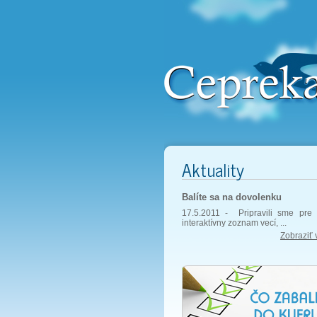
Aktuality
Balíte sa na dovolenku
17.5.2011 -
Pripravili sme pre 
interaktívny zoznam vecí, ...
Zobraziť 