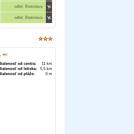
odlet: Bratislava
odlet: Bratislava
ialenosť od centra:
11 km
ialenosť od letiska:
5,5 km
ialenosť od pláže:
0 m