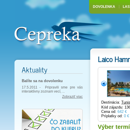
DOVOLENKA
LAS
Laico Ha
Aktuality
Balíte sa na dovolenku
17.5.2011 -
Pripravili sme pre vás
interaktívny zoznam vecí, ...
Zobraziť viac
Destinácia:
Tuni
Kód zájazdu: 13
Cena od:
642 €
Príplatky od:
0 €
Výber term