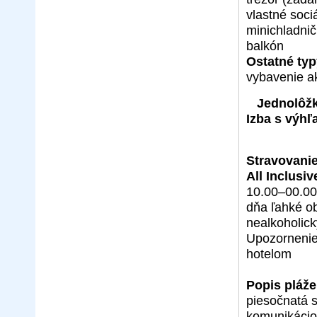
vlastné soci
minichladni
balkón
Ostatné typ
vybavenie a
Jednolôžk
Izba s výh
Stravovanie
All Inclusiv
10.00–00.00
dňa ľahké o
nealkoholick
Upozornenie
hotelom
Popis pláže
piesočnatá 
komunikáci