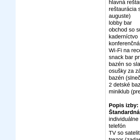
hlavná rešta
reštaurácia 
auguste)
lobby bar
obchod so s
kaderníctvo
konferenčná
Wi-Fi na rec
snack bar p
bazén so sl
osušky za z
bazén (slne
2 detské ba
miniklub (pr
Popis izby:
Štandardná
individuálne
telefón
TV so satel
trezor (zada