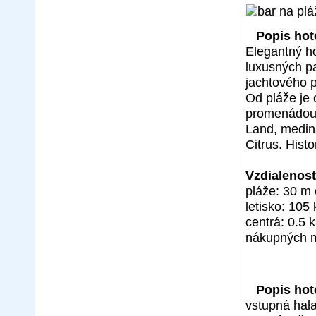
Popis hot
Elegantný h
luxusných p
jachtového p
Od pláže je
promenádou.
Land, medin
Citrus. Hist
Vzdialenosť
pláže: 30 m
letisko: 105
centrá: 0.5
nákupných m
Popis hot
vstupná hala