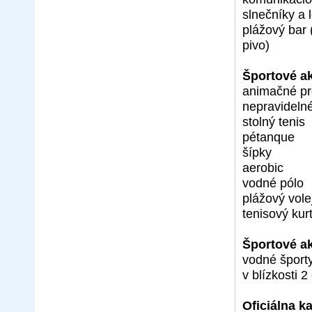
slnečníky a
plážový bar 
pivo)
Športové ak
animačné p
nepravideln
stolný tenis
pétanque
šípky
aerobic
vodné pólo
plážový vole
tenisový kur
Športové akt
vodné športy
v blízkosti 
Oficiálna k