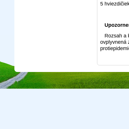
5 hviezdičie
Upozorne
Rozsah a k
ovplyvnená 
protiepidemi
Copyright © 2026 CA Cepreka s.r.o., tel: 032-7710416, e-mail:
cepr