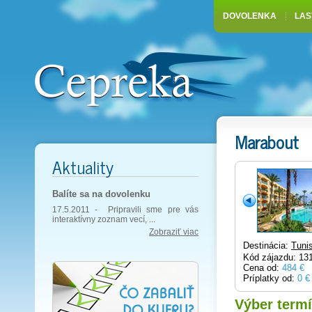
DOVOLENKA
LAS
Marabout
Aktuality
Balíte sa na dovolenku
17.5.2011 -
Pripravili sme pre vás
interaktívny zoznam vecí, ...
Zobraziť viac
Destinácia:
Tuni
Kód zájazdu: 13
Cena od:
484 €
Príplatky od:
0 €
Výber term