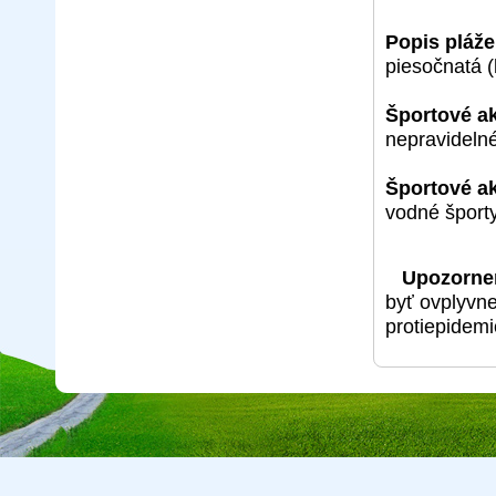
Popis pláže
piesočnatá (
Športové ak
nepravideln
Športové akt
vodné športy
Upozorne
byť ovplyvn
protiepidemi
Copyright © 2026 CA Cepreka s.r.o., tel: 032-7710416, e-mail:
cepr