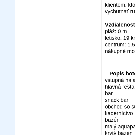
klientom, kt
vychutnať ru
Vzdialenosť
pláž: 0 m
letisko: 19 
centrum: 1.
nákupné mož
Popis hot
vstupná hala
hlavná rešta
bar
snack bar
obchod so s
kaderníctvo
bazén
malý aquapa
krytý bazén