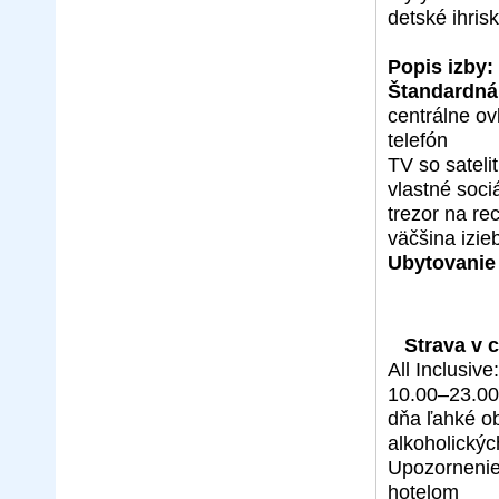
detské ihris
Popis izby:
Štandardná
centrálne ov
telefón
TV so satel
vlastné soci
trezor na re
väčšina izie
Ubytovanie 
Strava v 
All Inclusive:
10.00–23.00
dňa ľahké o
alkoholickýc
Upozornenie
hotelom