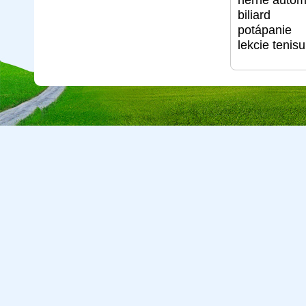
herné autom
biliard
potápanie
lekcie tenisu
Copyright © 2026 CA Cepreka s.r.o., tel: 032-7710416, e-mail:
cepr