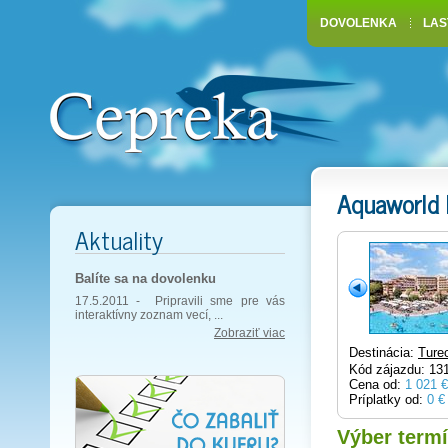
DOVOLENKA
LAS
Aquaworld 
Aktuality
Balíte sa na dovolenku
17.5.2011 -
Pripravili sme pre vás
interaktívny zoznam vecí, ...
Zobraziť viac
Destinácia:
Ture
Kód zájazdu: 13
Cena od:
1 021 €
Príplatky od:
0 €
Výber term