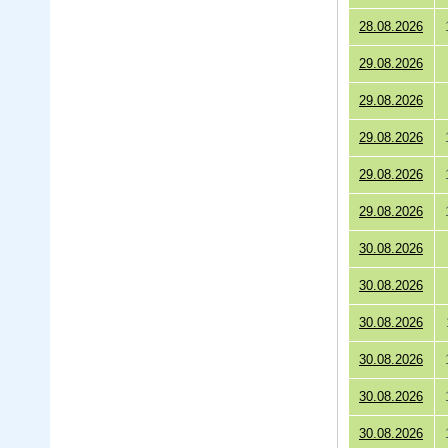
28.08.2026
29.08.2026
29.08.2026
29.08.2026
29.08.2026
29.08.2026
30.08.2026
30.08.2026
30.08.2026
30.08.2026
30.08.2026
30.08.2026