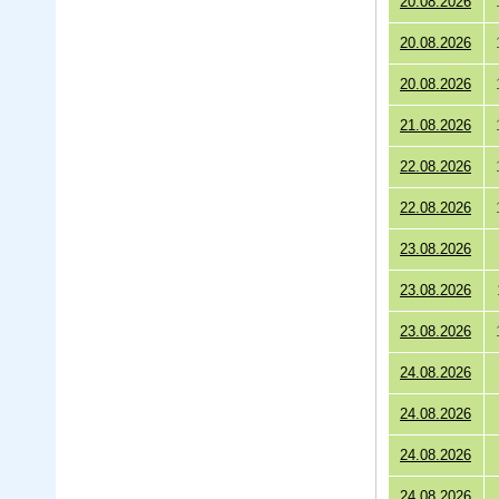
20.08.2026
20.08.2026
20.08.2026
21.08.2026
22.08.2026
22.08.2026
23.08.2026
23.08.2026
23.08.2026
24.08.2026
24.08.2026
24.08.2026
24.08.2026