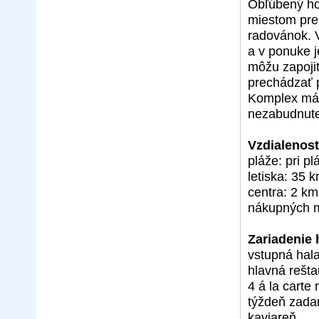
Obľúbený ho
miestom pre
radovánok. 
a v ponuke j
môžu zapojiť
prechádzať p
Komplex má v
nezabudnute
Vzdialenosť
pláže: pri pl
letiska: 35 
centra: 2 km
nákupných m
Zariadenie 
vstupná hala
hlavná rešta
4 á la carte 
týždeň zada
kaviareň