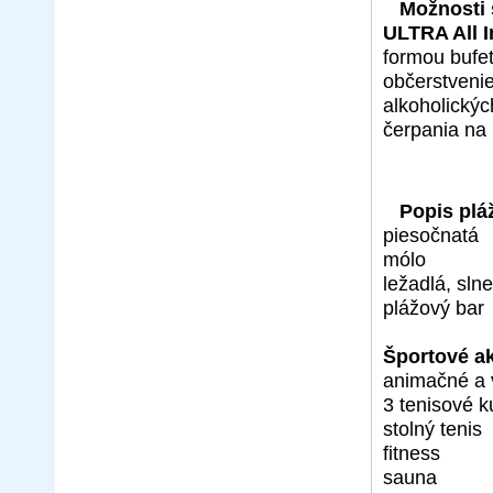
Možnosti 
ULTRA All I
formou bufe
občerstveni
alkoholický
čerpania na
Popis plá
piesočnatá
mólo
ležadlá, sln
plážový bar
Športové ak
animačné a 
3 tenisové k
stolný tenis
fitness
sauna