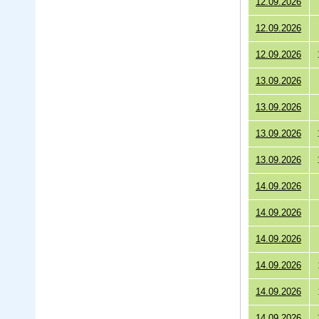
12.09.2026
12.09.2026
12.09.2026
13.09.2026
13.09.2026
13.09.2026
13.09.2026
14.09.2026
14.09.2026
14.09.2026
14.09.2026
14.09.2026
14.09.2026