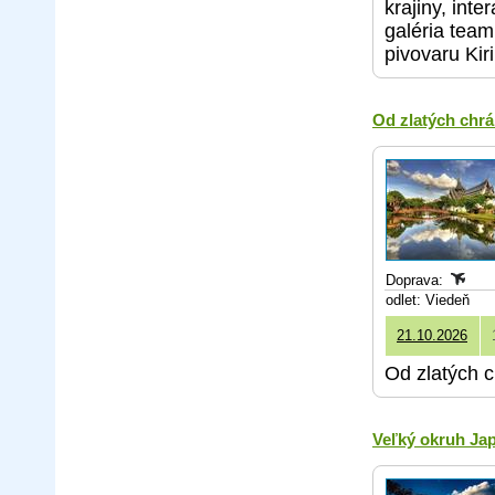
krajiny, int
galéria team
pivovaru Kir
Od zlatých chr
Doprava:
odlet: Viedeň
21.10.2026
Od zlatých 
Veľký okruh J