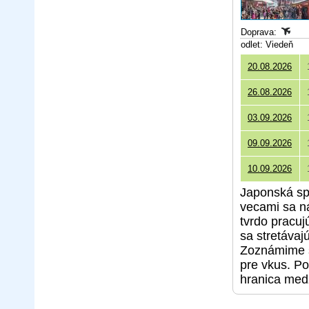
Doprava:
odlet: Viedeň
20.08.2026
26.08.2026
03.09.2026
09.09.2026
10.09.2026
Japonská sp
vecami sa n
tvrdo pracuj
sa stretávaj
Zoznámime s
pre vkus. Po
hranica med