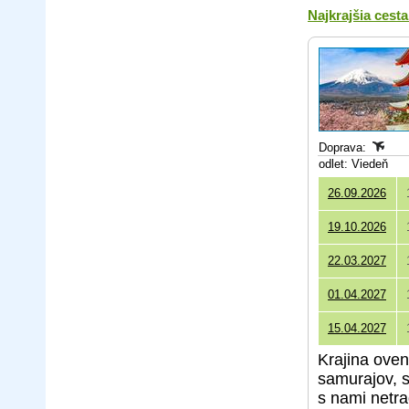
Najkrajšia ces
Doprava:
odlet: Viedeň
26.09.2026
19.10.2026
22.03.2027
01.04.2027
15.04.2027
Krajina ove
samurajov, s
s nami netra