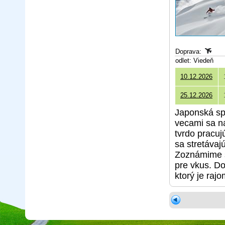
Doprava:
odlet: Viedeň
10.12.2026
25.12.2026
Japonská sp
vecami sa n
tvrdo pracuj
sa stretávaj
Zoznámime s
pre vkus. Do
ktorý je raj