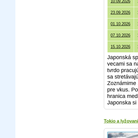
10.09.2026
23.09.2026
01.10.2026
07.10.2026
15.10.2026
Japonská sp
vecami sa n
tvrdo pracuj
sa stretávaj
Zoznámime s
pre vkus. Po
hranica med
Japonska si
Tokio a lyžovan