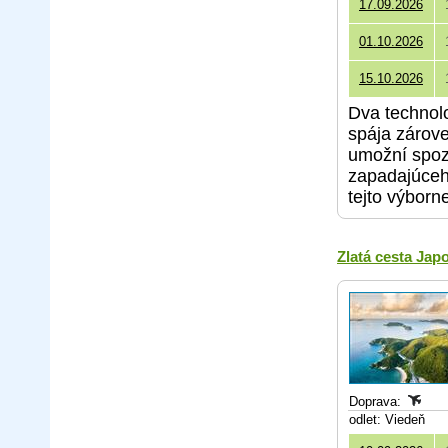
17.09.2026
01.10.2026
15.10.2026
Dva technolo
spája zárove
umožní spoz
zapadajúceho
tejto výborn
Zlatá cesta Ja
Doprava:
odlet: Viedeň