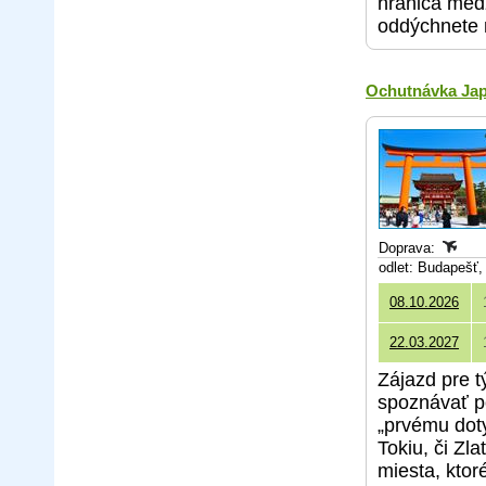
hranica medz
oddýchnete 
Ochutnávka Jap
Doprava:
odlet: Budapešť
08.10.2026
22.03.2027
Zájazd pre t
spoznávať p
„prvému dot
Tokiu, či Zl
miesta, ktor