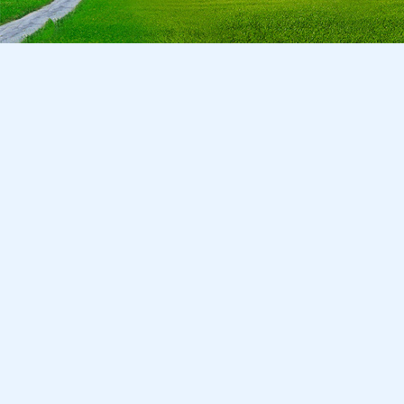
Copyright © 2026 CA Cepreka s.r.o., tel: 032-7710416, e-mail:
cepr