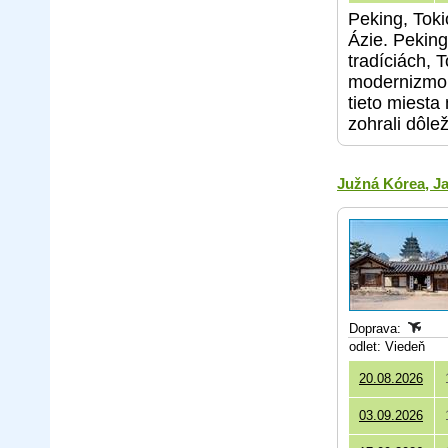
Peking, Toki
Ázie. Peking
tradíciách, 
modernizmom 
tieto miesta
zohrali dôle
Južná Kórea, J
Doprava:
odlet: Viedeň
20.08.2026
03.09.2026