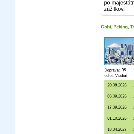
po majestátn
zážitkov.
Gobi, Peking, T
Doprava:
odlet: Viedeň
20.08.2026
03.09.2026
17.09.2026
01.10.2026
18.04.2027