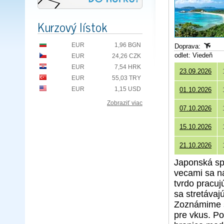
Kurzový lístok
EUR
1,96 BGN
Doprava:
odlet: Viedeň
EUR
24,26 CZK
EUR
7,54 HRK
23.09.2026
EUR
55,03 TRY
EUR
1,15 USD
01.10.2026
Zobraziť viac
07.10.2026
15.10.2026
21.10.2026
Japonská sp
vecami sa n
tvrdo pracuj
sa stretávaj
Zoznámime s
pre vkus. Po