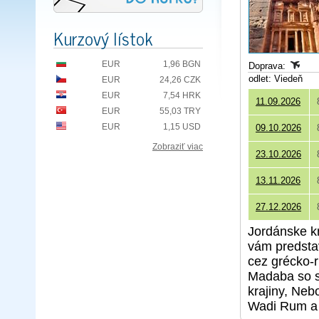
Kurzový lístok
EUR
1,96 BGN
Doprava:
odlet: Viedeň
EUR
24,26 CZK
EUR
7,54 HRK
11.09.2026
EUR
55,03 TRY
EUR
1,15 USD
09.10.2026
Zobraziť viac
23.10.2026
13.11.2026
27.12.2026
Jordánske kr
vám predstav
cez grécko-
Madaba so s
krajiny, Neb
Wadi Rum a 