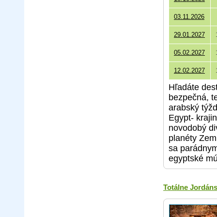
03.11.2026
29.01.2027
05.02.2027
12.02.2027
Hľadáte dest
bezpečná, t
arabský týž
Egypt- kraji
novodobý di
planéty Zem,
sa parádnym
egyptské mú
Totálne Jordán