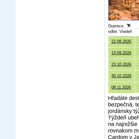
Doprava:
odlet: Viedeň
22.08.2026
13.09.2026
23.10.2026
30.10.2026
08.11.2026
Hľadáte dest
bezpečná, t
jordánsky tý
Týždeň ubeh
na najnižši
rovnakom mi
Cardom v Ja