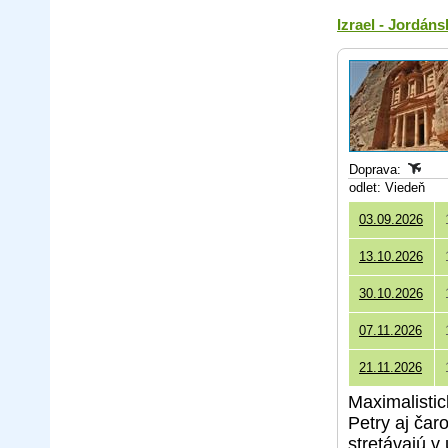
Izrael - Jordán
Doprava:
odlet: Viedeň
03.09.2026
13.10.2026
30.10.2026
07.11.2026
21.11.2026
Maximalisti
Petry aj čar
stretávajú v 