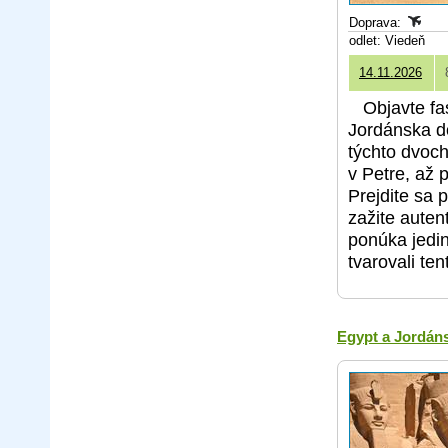
Doprava:
odlet: Viedeň
14.11.2026
Objavte fa
Jordánska do
týchto dvoch
v Petre, až 
Prejdite sa 
zažite auten
ponúka jedin
tvarovali te
Egypt a Jordán