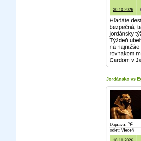
30.10.2026
Hľadáte dest
bezpečná, t
jordánsky tý
Týždeň ubeh
na najnižši
rovnakom mi
Cardom v Ja
Jordánsko vs Eg
Doprava:
odlet: Viedeň
18.10.2026