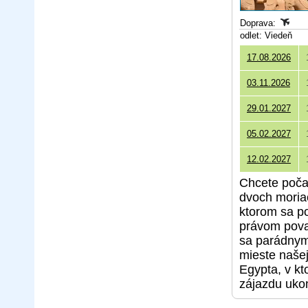
Doprava:
odlet: Viedeň
17.08.2026
03.11.2026
29.01.2027
05.02.2027
12.02.2027
Chcete počas
dvoch moria
ktorom sa pon
právom pova
sa parádnym
mieste našej
Egypta, v kt
zájazdu uko