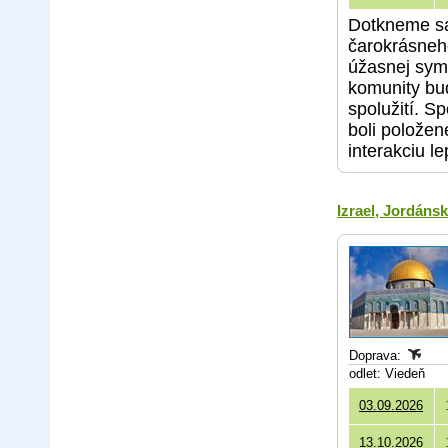
Dotkneme sa
čarokrásneho
úžasnej symb
komunity bud
spolužití. S
boli položen
interakciu le
Izrael, Jordáns
Doprava:
odlet: Viedeň
03.09.2026
13.10.2026