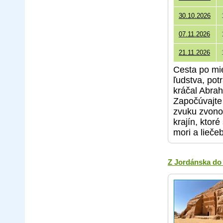
30.10.2026
07.11.2026
21.11.2026
Cesta po mie
ľudstva, pot
kráčal Abrah
Započúvajte
zvuku zvonov
krajín, ktor
mori a lieče
Z Jordánska do