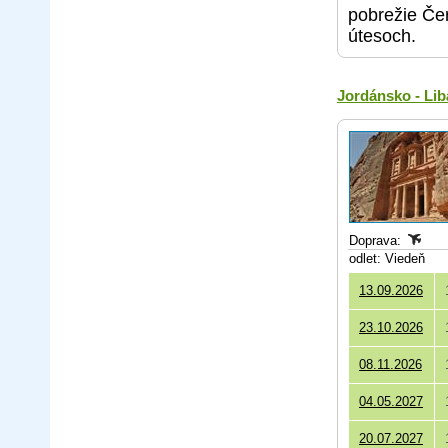
pobrežie Če
útesoch.
Jordánsko - Li
Doprava:
odlet: Viedeň
13.09.2026
23.10.2026
08.11.2026
04.05.2027
20.07.2027