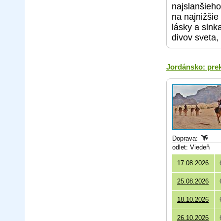
najslanšieho
na najnižšie
lásky a slnk
divov sveta,
Jordánsko: pre
Doprava:
odlet: Viedeň
17.08.2026
25.08.2026
18.10.2026
26.10.2026