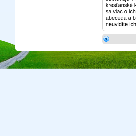
kresťanské 
sa viac o ic
abeceda a bo
neuvidíte ich
Copyright © 2026 CA Cepreka s.r.o., tel: 032-7710416, e-mail:
cepr