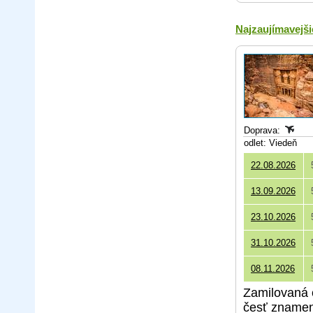
Najzaujímavejši
Doprava:
odlet: Viedeň
22.08.2026
13.09.2026
23.10.2026
31.10.2026
08.11.2026
Zamilovaná o
česť znamen