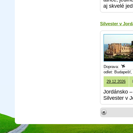
aj skvelé j
Silvester v Jor
Doprava:
odlet: Budapešť
29.12.2026
Jordánsko – 
Silvester v 