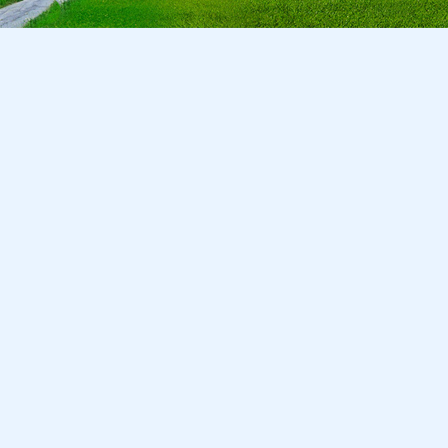
Copyright © 2026 CA Cepreka s.r.o., tel: 032-7710416, e-mail:
cepr