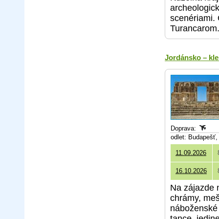
archeologick
scenériami.
Turancarom
Jordánsko – kl
Doprava:
odlet: Budapešť
11.09.2026
16.10.2026
Na zájazde n
chrámy, meši
náboženské 
tance, jedin