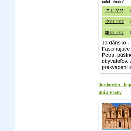
odlet: Viedeň
17.11.2026
12.01.2027
09.02.2027
Jordánsko - 
Fascinujúce 
Petra, púšt
obyvateľov. 
prekvapení 
Jordánsko - leg
dní z Prahy