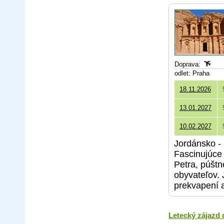
Doprava:
odlet: Praha
18.11.2026
13.01.2027
10.02.2027
Jordánsko - 
Fascinujúce 
Petra, púšt
obyvateľov. 
prekvapení 
Letecký zájazd