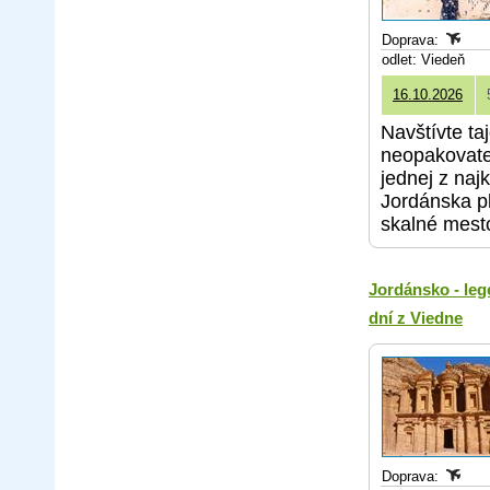
Doprava:
odlet: Viedeň
16.10.2026
Navštívte t
neopakovate
jednej z naj
Jordánska p
skalné mesto
Jordánsko - leg
dní z Viedne
Doprava: