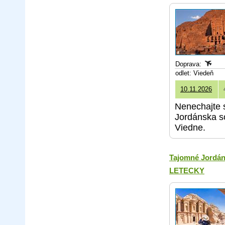
Doprava:
odlet: Viedeň
10.11.2026
Nenechajte s
Jordánska so
Viedne.
Tajomné Jordán
LETECKY