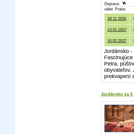
Doprava:
odlet: Praha
18.11.2026
13.01.2027
10.02.2027
Jordánsko - 
Fascinujúce 
Petra, púšt
obyvateľov. 
prekvapení 
Jordánsko za 5 