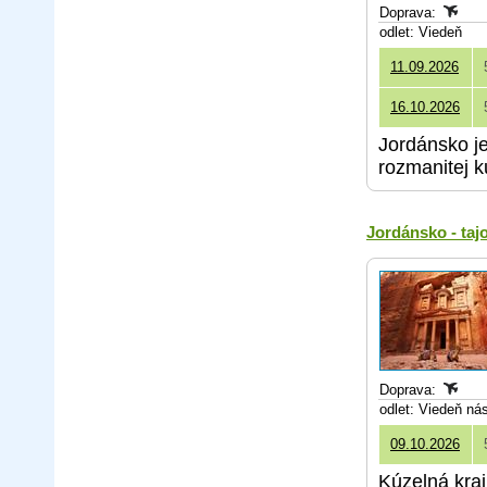
Doprava:
odlet: Viedeň
11.09.2026
16.10.2026
Jordánsko j
rozmanitej ku
Jordánsko - taj
Doprava:
odlet: Viedeň ná
09.10.2026
Kúzelná kra