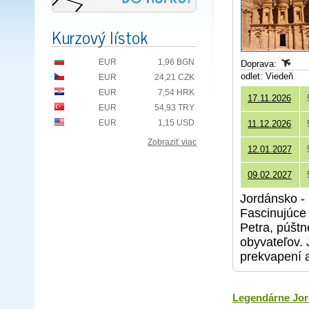
Kurzový lístok
EUR
1,96 BGN
Doprava:
odlet: Viedeň
EUR
24,21 CZK
EUR
7,54 HRK
17.11.2026
EUR
54,93 TRY
EUR
1,15 USD
11.12.2026
Zobraziť viac
12.01.2027
09.02.2027
Jordánsko - 
Fascinujúce 
Petra, púšt
obyvateľov. 
prekvapení 
Legendárne Jord