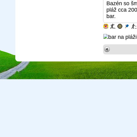
Bazén so šm
pláž cca 200
bar.
Copyright © 2026 CA Cepreka s.r.o., tel: 032-7710416, e-mail:
cepr