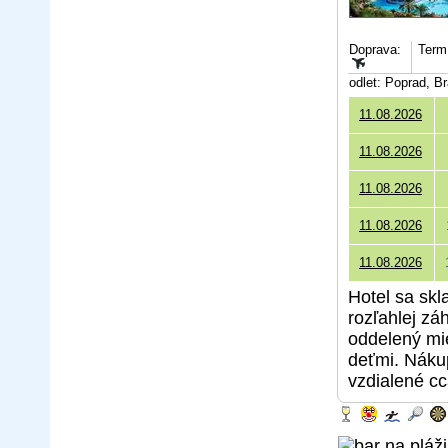
Doprava:
Termí
odlet: Poprad, B
11.08.2026
11.08.2026
11.08.2026
11.08.2026
11.08.2026
Hotel sa skl
rozľahlej zá
oddelený mie
deťmi. Náku
vzdialené c