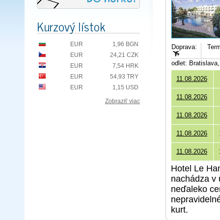
Kurzový lístok
EUR
1,96 BGN
Doprava:
Term
EUR
24,21 CZK
odlet: Bratislav
EUR
7,54 HRK
EUR
54,93 TRY
11.08.2026
EUR
1,15 USD
11.08.2026
Zobraziť viac
11.08.2026
11.08.2026
11.08.2026
Hotel Le Ha
nachádza v 
neďaleko c
nepravidelné
kurt.