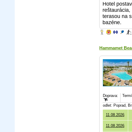
Hotel postav
reštaurácia,
terasou na s
bazéne.
Hammamet Bea
Doprava:
Termín
odlet: Poprad, B
11.08.2026
11.08.2026