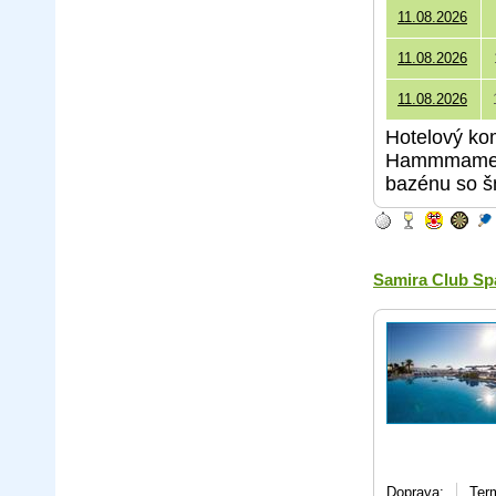
11.08.2026
11.08.2026
11.08.2026
Hotelový kom
Hammmamet a
bazénu so š
Samira Club Sp
Doprava:
Term