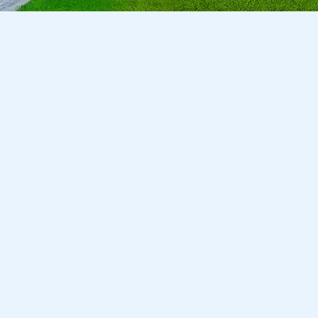
Copyright © 2026 CA Cepreka s.r.o., tel: 032-7710416, e-mail:
cepr