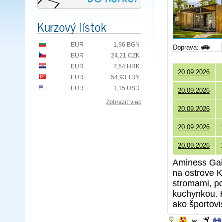
Kurzový lístok
EUR
1,96 BGN
Doprava:
EUR
24,21 CZK
EUR
7,54 HRK
20.09.2026
EUR
54,93 TRY
EUR
1,15 USD
20.09.2026
Zobraziť viac
20.09.2026
20.09.2026
20.09.2026
Aminess Gai
na ostrove 
stromami, p
kuchynkou. H
ako športovi