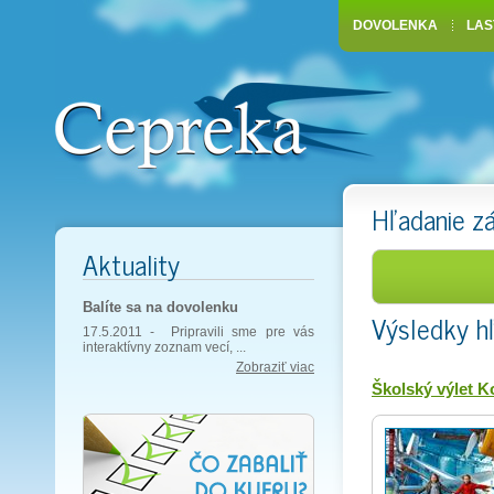
DOVOLENKA
LAS
Hľadanie z
Aktuality
Balíte sa na dovolenku
Výsledky h
17.5.2011 -
Pripravili sme pre vás
interaktívny zoznam vecí, ...
Zobraziť viac
Školský výlet K