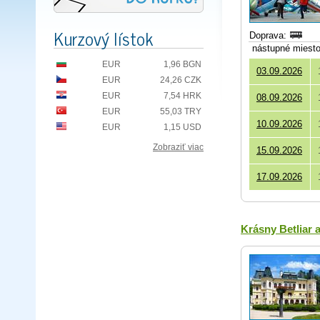
Kurzový lístok
Doprava:
nástupné miest
EUR
1,96 BGN
03.09.2026
EUR
24,26 CZK
EUR
7,54 HRK
08.09.2026
EUR
55,03 TRY
10.09.2026
EUR
1,15 USD
Zobraziť viac
15.09.2026
17.09.2026
Krásny Betliar 