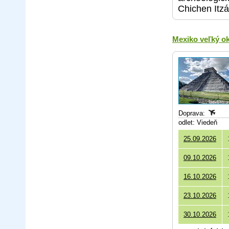
Chichen Itzá
Mexiko veľký o
Doprava:
odlet: Viedeň
25.09.2026
09.10.2026
16.10.2026
23.10.2026
30.10.2026