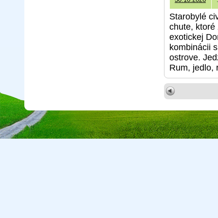
Starobylé ci
chute, ktoré
exotickej Do
kombinácii 
ostrove. Jed
Rum, jedlo, 
Copyright © 2026 CA Cepreka s.r.o., tel: 032-7710416, e-mail:
cepr