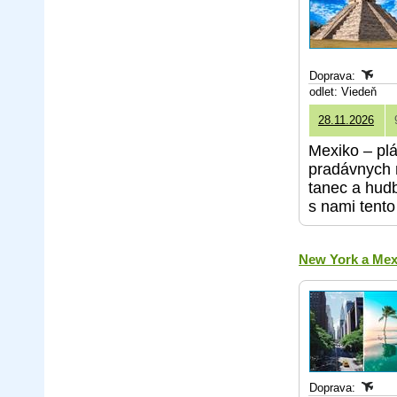
Doprava:
odlet: Viedeň
28.11.2026
Mexiko – pl
pradávnych m
tanec a hudb
s nami tento
New York a Mexi
Doprava: