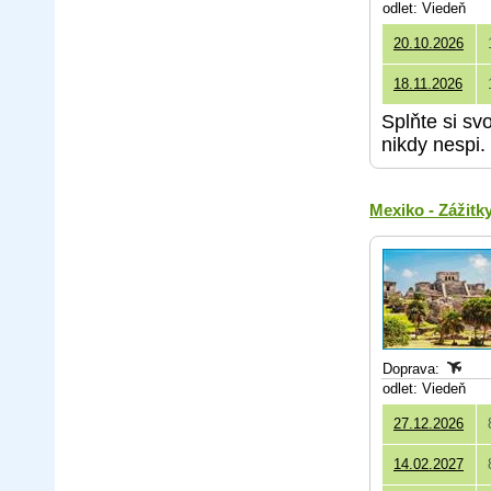
odlet: Viedeň
20.10.2026
18.11.2026
Splňte si sv
nikdy nespi.
Mexiko - Zážit
Doprava:
odlet: Viedeň
27.12.2026
14.02.2027