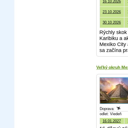
16.10.2026
23.10.2026
30.10.2026
Rýchly skok 
Karibiku a a
Mexiko City 
sa začína p
Veľký okruh Me
Doprava:
odlet: Viedeň
16.01.2027