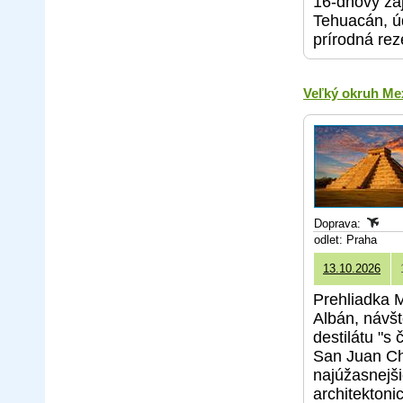
16-dňový záj
Tehuacán, úd
prírodná rez
Veľký okruh M
Doprava:
odlet: Praha
13.10.2026
Prehliadka 
Albán, návš
destilátu "s
San Juan Ch
najúžasnejši
architektoni