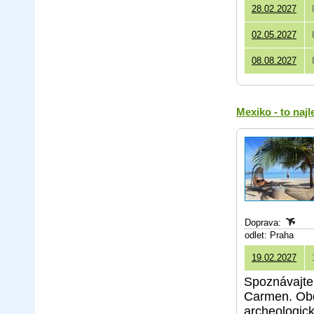
28.02.2027
02.05.2027
08.08.2027
Mexiko - to naj
Doprava:
odlet: Praha
19.02.2027
Spoznávajte 
Carmen. Obdi
archeologick