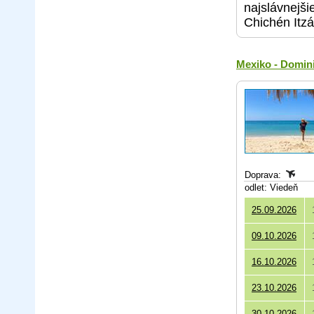
najslávnejš
Chichén Itzá
Mexiko - Domini
Doprava:
odlet: Viedeň
25.09.2026
09.10.2026
16.10.2026
23.10.2026
30.10.2026