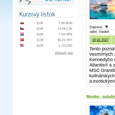
Kurzový lístok
EUR
1,96 BGN
Doprava:
EUR
24,26 CZK
odlet: Viedeň
EUR
7,54 HRK
18.02.2027
EUR
55,03 TRY
EUR
1,15 USD
Tento pozná
Zobraziť viac
vesmírnych 
Kennedyho v
Atlantis® a 
MSC Grandio
kulinárskyc
a exotickým
Mexiko - potul