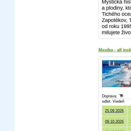
Mystická his
a plodiny, k
Tichého oce
Zapotékov, 
od roku 1995
milujete živ
Mexiko - all inc
Doprava:
odlet: Viedeň
25.09.2026
09.10.2026